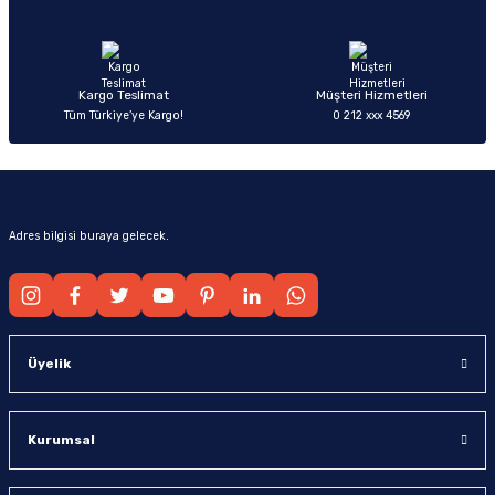
Ürün fiyatı diğer sitelerden daha pahalı.
Bu ürüne benzer farklı alternatifler olmalı.
Kargo Teslimat
Müşteri Hizmetleri
Tüm Türkiye’ye Kargo!
0 212 xxx 4569
Gönder
Adres bilgisi buraya gelecek.
Üyelik
Kurumsal