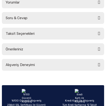
Yorumlar
Soru & Cevap
Bu ürüne ilk yorumu siz yapın!
Taksit Seçenekleri
Yorum Yaz
Ürün hakkında henüz soru sorulmamış.
Önerileriniz
Soru Sor
Bu ürünün fiyat bilgisi, resim, ürün açıklamalarında ve diğer konularda
Alışveriş Deneyimi
yetersiz gördüğünüz noktaları öneri formunu kullanarak tarafımıza
iletebilirsiniz.
Görüş ve önerileriniz için teşekkür ederiz.
Sitemize ilk yorumu siz yapın!
Ürün resmi kalitesiz, bozuk veya görüntülenemiyor.
Ürün açıklamasında eksik bilgiler bulunuyor.
Deneyimini Paylaş
Ürün bilgilerinde hatalar bulunuyor.
%100 Güvenli Alışveriş
Kredi Kartı ile Alışveriş
256bit SSL Sertifikası ile Güvenli
Tüm Kredi Kartlarına 12 Taksit