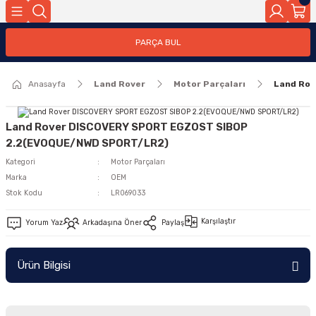
Geri Dön
PARÇA BUL
ar
Anasayfa
Land Rover
Motor Parçaları
Land Ro
nleri
Land Rover DISCOVERY SPORT EGZOST SIBOP
2.2(EVOQUE/NWD SPORT/LR2)
Kategori
Motor Parçaları
Marka
OEM
Stok Kodu
LR069033
Karşılaştır
Yorum Yaz
Arkadaşına Öner
Paylaş
Ürün Bilgisi