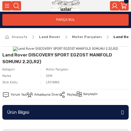
Geri Dön
PARÇA BUL
ar
Anasayfa
Land Rover
Motor Parçaları
Land Ro
nleri
Land Rover DISCOVERY SPORT EGZOST MANIFOLD
SOMUNU 2.2(LR2)
Kategori
Motor Parçaları
Marka
OEM
Stok Kodu
LR016965
Karşılaştır
Yorum Yaz
Arkadaşına Öner
Paylaş
Ürün Bilgisi