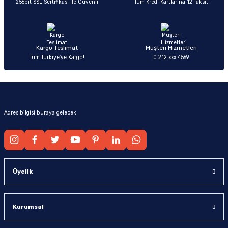
256bit SSL Sertifikası ile Güvenli
Tüm Kredi Kartlarına 12 Taksit
Ürün fiyatı diğer sitelerden daha pahalı.
Bu ürüne benzer farklı alternatifler olmalı.
Kargo Teslimat
Müşteri Hizmetleri
Tüm Türkiye’ye Kargo!
0 212 xxx 4569
Gönder
Adres bilgisi buraya gelecek.
Üyelik
Kurumsal