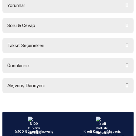
Yorumlar
Soru & Cevap
Bu ürüne ilk yorumu siz yapın!
Taksit Seçenekleri
Yorum Yaz
Ürün hakkında henüz soru sorulmamış.
Önerileriniz
Soru Sor
Bu ürünün fiyat bilgisi, resim, ürün açıklamalarında ve diğer konularda
Alışveriş Deneyimi
yetersiz gördüğünüz noktaları öneri formunu kullanarak tarafımıza
iletebilirsiniz.
Görüş ve önerileriniz için teşekkür ederiz.
Sitemize ilk yorumu siz yapın!
Ürün resmi kalitesiz, bozuk veya görüntülenemiyor.
Ürün açıklamasında eksik bilgiler bulunuyor.
Deneyimini Paylaş
Ürün bilgilerinde hatalar bulunuyor.
%100 Güvenli Alışveriş
Kredi Kartı ile Alışveriş