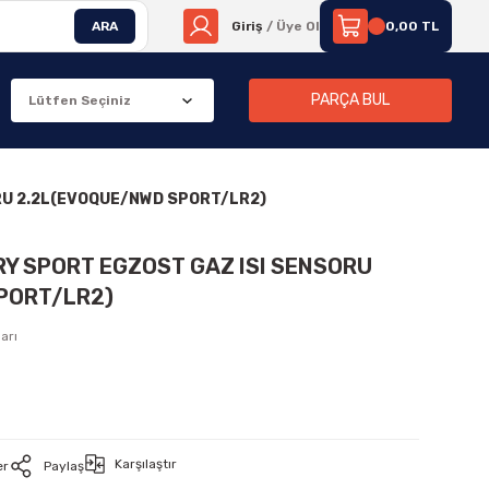
ARA
Giriş
/ Üye Ol
0,00 TL
PARÇA BUL
RU 2.2L(EVOQUE/NWD SPORT/LR2)
RY SPORT EGZOST GAZ ISI SENSORU
PORT/LR2)
arı
Karşılaştır
er
Paylaş