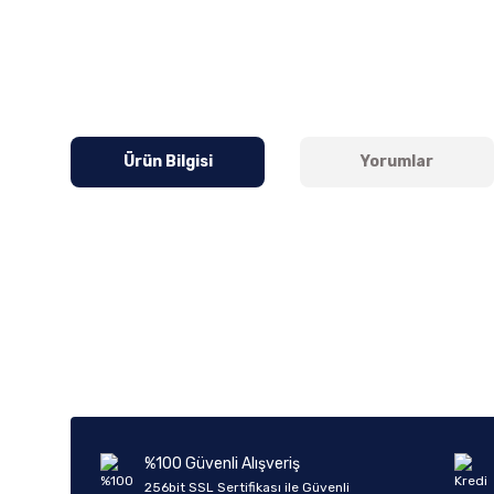
Ürün Bilgisi
Yorumlar
Bu ürünün fiyat bilgisi, resim, ürün açıklamalarında ve diğer k
Görüş ve önerileriniz için teşekkür ederiz.
Ürün resmi kalitesiz, bozuk veya görüntülenemiyor.
Ürün açıklamasında eksik bilgiler bulunuyor.
Ürün bilgilerinde hatalar bulunuyor.
%100 Güvenli Alışveriş
Ürün fiyatı diğer sitelerden daha pahalı.
256bit SSL Sertifikası ile Güvenli