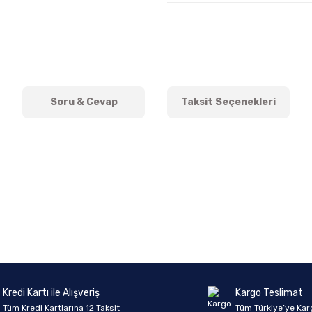
Soru & Cevap
Taksit Seçenekleri
onularda yetersiz gördüğünüz noktaları öneri formunu kullanarak tarafımıza 
Ürün hakkında henüz soru sorulmamış.
Bu ürüne ilk yorumu siz yapın!
Sitemize ilk yorumu siz yapın!
Deneyimini Paylaş
Yorum Yaz
Soru Sor
Kredi Kartı ile Alışveriş
Kargo Teslimat
Tüm Kredi Kartlarına 12 Taksit
Tüm Türkiye’ye Kar