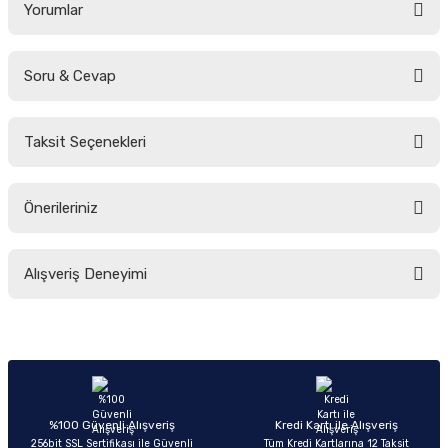
Yorumlar
Soru & Cevap
Bu ürüne ilk yorumu siz yapın!
Taksit Seçenekleri
Yorum Yaz
Ürün hakkında henüz soru sorulmamış.
Önerileriniz
Soru Sor
Bu ürünün fiyat bilgisi, resim, ürün açıklamalarında ve diğer konularda
Alışveriş Deneyimi
yetersiz gördüğünüz noktaları öneri formunu kullanarak tarafımıza
iletebilirsiniz.
Görüş ve önerileriniz için teşekkür ederiz.
Sitemize ilk yorumu siz yapın!
Ürün resmi kalitesiz, bozuk veya görüntülenemiyor.
Ürün açıklamasında eksik bilgiler bulunuyor.
Deneyimini Paylaş
Ürün bilgilerinde hatalar bulunuyor.
%100 Güvenli Alışveriş
Kredi Kartı ile Alışveriş
256bit SSL Sertifikası ile Güvenli
Tüm Kredi Kartlarına 12 Taksit