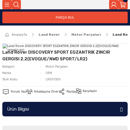
Geri Dön
PARÇA BUL
ar
Anasayfa
Land Rover
Motor Parçaları
Land Rov
nleri
Land Rover DISCOVERY SPORT EGZANTRIK ZINCIR
GERGISI 2.2(EVOQUE/NWD SPORT/LR2)
Kategori
Motor Parçaları
Marka
OEM
Stok Kodu
LR001300
Karşılaştır
Yorum Yaz
Arkadaşına Öner
Paylaş
Ürün Bilgisi