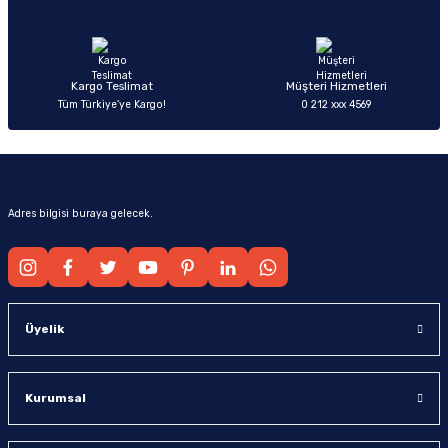
Ürün fiyatı diğer sitelerden daha pahalı.
Bu ürüne benzer farklı alternatifler olmalı.
Kargo Teslimat
Müşteri Hizmetleri
Tüm Türkiye’ye Kargo!
0 212 xxx 4569
Gönder
Adres bilgisi buraya gelecek.
Üyelik
Kurumsal