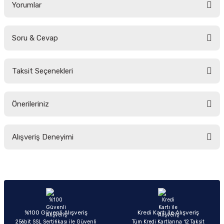
Yorumlar
Soru & Cevap
Bu ürüne ilk yorumu siz yapın!
Taksit Seçenekleri
Yorum Yaz
Ürün hakkında henüz soru sorulmamış.
Önerileriniz
Soru Sor
Bu ürünün fiyat bilgisi, resim, ürün açıklamalarında ve diğer konularda
Alışveriş Deneyimi
yetersiz gördüğünüz noktaları öneri formunu kullanarak tarafımıza
iletebilirsiniz.
Görüş ve önerileriniz için teşekkür ederiz.
Sitemize ilk yorumu siz yapın!
Ürün resmi kalitesiz, bozuk veya görüntülenemiyor.
Ürün açıklamasında eksik bilgiler bulunuyor.
Deneyimini Paylaş
Ürün bilgilerinde hatalar bulunuyor.
%100 Güvenli Alışveriş
Kredi Kartı ile Alışveriş
256bit SSL Sertifikası ile Güvenli
Tüm Kredi Kartlarına 12 Taksit