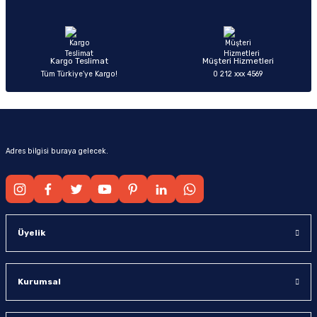
Ürün fiyatı diğer sitelerden daha pahalı.
Bu ürüne benzer farklı alternatifler olmalı.
Kargo Teslimat
Müşteri Hizmetleri
Tüm Türkiye’ye Kargo!
0 212 xxx 4569
Gönder
Adres bilgisi buraya gelecek.
Üyelik
Kurumsal