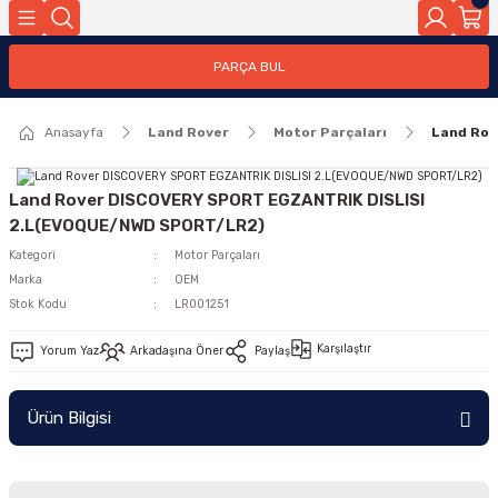
Geri Dön
PARÇA BUL
ar
Anasayfa
Land Rover
Motor Parçaları
Land Rov
nleri
Land Rover DISCOVERY SPORT EGZANTRIK DISLISI
2.L(EVOQUE/NWD SPORT/LR2)
Kategori
Motor Parçaları
Marka
OEM
Stok Kodu
LR001251
Karşılaştır
Yorum Yaz
Arkadaşına Öner
Paylaş
Ürün Bilgisi