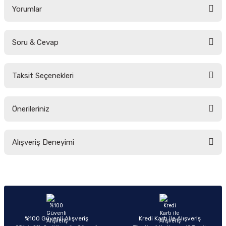
Yorumlar
Soru & Cevap
Bu ürüne ilk yorumu siz yapın!
Taksit Seçenekleri
Yorum Yaz
Ürün hakkında henüz soru sorulmamış.
Önerileriniz
Soru Sor
Bu ürünün fiyat bilgisi, resim, ürün açıklamalarında ve diğer konularda
Alışveriş Deneyimi
yetersiz gördüğünüz noktaları öneri formunu kullanarak tarafımıza
iletebilirsiniz.
Görüş ve önerileriniz için teşekkür ederiz.
Sitemize ilk yorumu siz yapın!
Ürün resmi kalitesiz, bozuk veya görüntülenemiyor.
Ürün açıklamasında eksik bilgiler bulunuyor.
Deneyimini Paylaş
Ürün bilgilerinde hatalar bulunuyor.
%100 Güvenli Alışveriş
Kredi Kartı ile Alışveriş