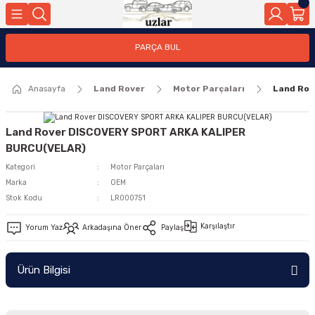
Geri Dön
PARÇA BUL
ar
Anasayfa
Land Rover
Motor Parçaları
Land Ro
nleri
Land Rover DISCOVERY SPORT ARKA KALIPER
BURCU(VELAR)
Kategori
Motor Parçaları
Marka
OEM
Stok Kodu
LR000751
Karşılaştır
Yorum Yaz
Arkadaşına Öner
Paylaş
Ürün Bilgisi