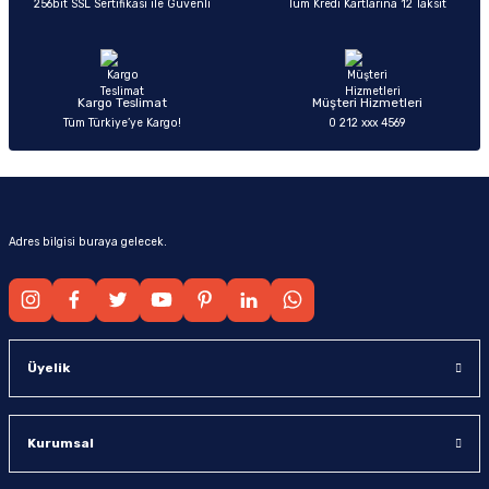
256bit SSL Sertifikası ile Güvenli
Tüm Kredi Kartlarına 12 Taksit
Ürün fiyatı diğer sitelerden daha pahalı.
Bu ürüne benzer farklı alternatifler olmalı.
Kargo Teslimat
Müşteri Hizmetleri
Tüm Türkiye’ye Kargo!
0 212 xxx 4569
Gönder
Adres bilgisi buraya gelecek.
Üyelik
Kurumsal