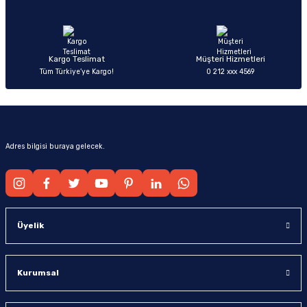
Ürün fiyatı diğer sitelerden daha pahalı.
Bu ürüne benzer farklı alternatifler olmalı.
Kargo Teslimat
Müşteri Hizmetleri
Tüm Türkiye’ye Kargo!
0 212 xxx 4569
Gönder
Adres bilgisi buraya gelecek.
Üyelik
Kurumsal