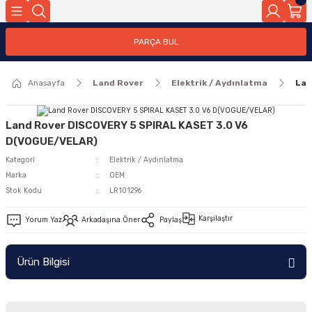
Geri Dön
PARÇA BUL
ar
Anasayfa
Land Rover
Elektrik / Aydınlatma
Lan
nleri
Land Rover DISCOVERY 5 SPIRAL KASET 3.0 V6
D(VOGUE/VELAR)
Kategori
Elektrik / Aydınlatma
Marka
OEM
Stok Kodu
LR101296
Karşılaştır
Yorum Yaz
Arkadaşına Öner
Paylaş
Ürün Bilgisi