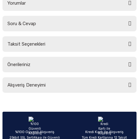
Yorumlar
Soru & Cevap
Bu ürüne ilk yorumu siz yapın!
Taksit Seçenekleri
Yorum Yaz
Ürün hakkında henüz soru sorulmamış.
Önerileriniz
Soru Sor
Bu ürünün fiyat bilgisi, resim, ürün açıklamalarında ve diğer konularda
Alışveriş Deneyimi
yetersiz gördüğünüz noktaları öneri formunu kullanarak tarafımıza
iletebilirsiniz.
Görüş ve önerileriniz için teşekkür ederiz.
Sitemize ilk yorumu siz yapın!
Ürün resmi kalitesiz, bozuk veya görüntülenemiyor.
Ürün açıklamasında eksik bilgiler bulunuyor.
Deneyimini Paylaş
Ürün bilgilerinde hatalar bulunuyor.
%100 Güvenli Alışveriş
Kredi Kartı ile Alışveriş
256bit SSL Sertifikası ile Güvenli
Tüm Kredi Kartlarına 12 Taksit