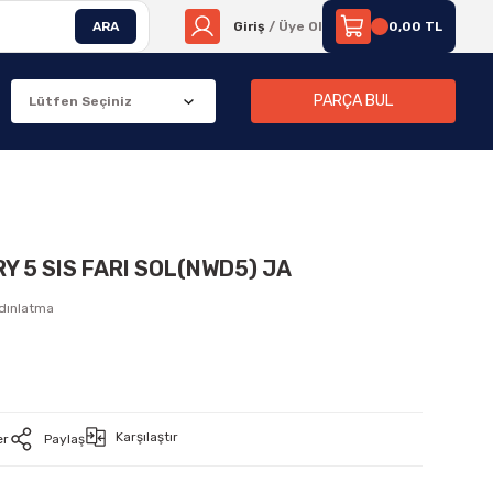
ARA
Giriş
/ Üye Ol
0,00 TL
PARÇA BUL
Y 5 SIS FARI SOL(NWD5) JA
ydınlatma
Karşılaştır
er
Paylaş