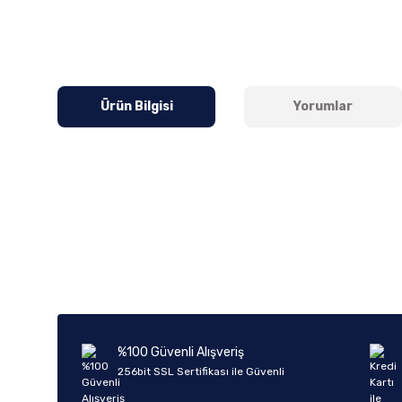
Ürün Bilgisi
Yorumlar
Bu ürünün fiyat bilgisi, resim, ürün açıklamalarında ve diğer k
Görüş ve önerileriniz için teşekkür ederiz.
Ürün resmi kalitesiz, bozuk veya görüntülenemiyor.
Ürün açıklamasında eksik bilgiler bulunuyor.
Ürün bilgilerinde hatalar bulunuyor.
%100 Güvenli Alışveriş
Ürün fiyatı diğer sitelerden daha pahalı.
256bit SSL Sertifikası ile Güvenli
Bu ürüne benzer farklı alternatifler olmalı.