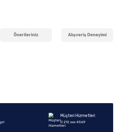
Önerileriniz
Alışveriş Deneyimi
iletebilirsiniz.
Müşteri Hizmetleri
go!
0 212 xxx 4569