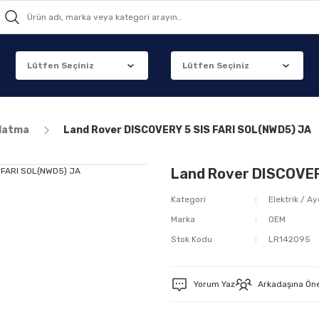
nlatma
Land Rover DISCOVERY 5 SIS FARI SOL(NWD5) JA
Land Rover DISCOVER
Kategori
Elektrik / A
Marka
OEM
Stok Kodu
LR142095
Yorum Yaz
Arkadaşına Ön