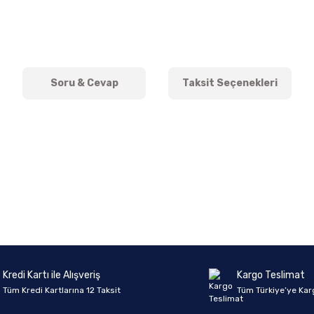
Soru & Cevap
Taksit Seçenekleri
onularda yetersiz gördüğünüz noktaları öneri formunu kullanarak tarafımıza 
Ürün hakkında henüz soru sorulmamış.
Bu ürüne ilk yorumu siz yapın!
Sitemize ilk yorumu siz yapın!
Deneyimini Paylaş
Yorum Yaz
Soru Sor
Kredi Kartı ile Alışveriş
Kargo Teslimat
Tüm Kredi Kartlarına 12 Taksit
Tüm Türkiye’ye Kar