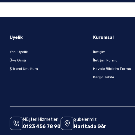
Gönder
Üyelik
Kurumsal
Yeni Üyelik
İletişim
Üye Girişi
İletişim Formu
Şifremi Unuttum
Havale Bildirim Formu
Kargo Takibi
Müşteri Hizmetleri
Şubelerimiz
0123 456 78 90
Haritada Gör