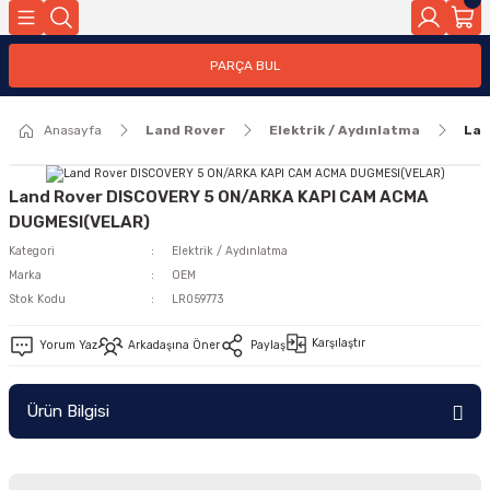
Geri Dön
PARÇA BUL
ar
Anasayfa
Land Rover
Elektrik / Aydınlatma
Lan
nleri
Land Rover DISCOVERY 5 ON/ARKA KAPI CAM ACMA
DUGMESI(VELAR)
Kategori
Elektrik / Aydınlatma
Marka
OEM
Stok Kodu
LR059773
Karşılaştır
Yorum Yaz
Arkadaşına Öner
Paylaş
Ürün Bilgisi