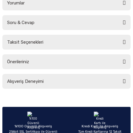
Yorumlar
Soru & Cevap
Bu ürüne ilk yorumu siz yapın!
Taksit Seçenekleri
Yorum Yaz
Ürün hakkında henüz soru sorulmamış.
Önerileriniz
Soru Sor
Bu ürünün fiyat bilgisi, resim, ürün açıklamalarında ve diğer konularda
Alışveriş Deneyimi
yetersiz gördüğünüz noktaları öneri formunu kullanarak tarafımıza
iletebilirsiniz.
Görüş ve önerileriniz için teşekkür ederiz.
Sitemize ilk yorumu siz yapın!
Ürün resmi kalitesiz, bozuk veya görüntülenemiyor.
Ürün açıklamasında eksik bilgiler bulunuyor.
Deneyimini Paylaş
Ürün bilgilerinde hatalar bulunuyor.
%100 Güvenli Alışveriş
Kredi Kartı ile Alışveriş
256bit SSL Sertifikası ile Güvenli
Tüm Kredi Kartlarına 12 Taksit