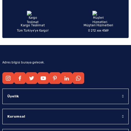
Ürün fiyatı diğer sitelerden daha pahalı.
Bu ürüne benzer farklı alternatifler olmalı.
Kargo Teslimat
Müşteri Hizmetleri
Tüm Türkiye’ye Kargo!
0 212 xxx 4569
Gönder
Adres bilgisi buraya gelecek.
Üyelik
Kurumsal