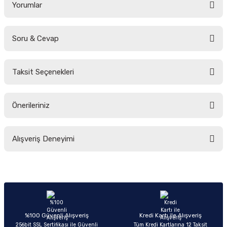
Yorumlar
Soru & Cevap
Bu ürüne ilk yorumu siz yapın!
Taksit Seçenekleri
Yorum Yaz
Ürün hakkında henüz soru sorulmamış.
Önerileriniz
Soru Sor
Bu ürünün fiyat bilgisi, resim, ürün açıklamalarında ve diğer konularda
Alışveriş Deneyimi
yetersiz gördüğünüz noktaları öneri formunu kullanarak tarafımıza
iletebilirsiniz.
Görüş ve önerileriniz için teşekkür ederiz.
Sitemize ilk yorumu siz yapın!
Ürün resmi kalitesiz, bozuk veya görüntülenemiyor.
Ürün açıklamasında eksik bilgiler bulunuyor.
Deneyimini Paylaş
Ürün bilgilerinde hatalar bulunuyor.
%100 Güvenli Alışveriş
Kredi Kartı ile Alışveriş
256bit SSL Sertifikası ile Güvenli
Tüm Kredi Kartlarına 12 Taksit