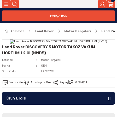
Geri Dön
PARÇA BUL
ar
Anasayfa
Land Rover
Motor Parçaları
Land Ro
nleri
Land Rover DISCOVERY 5 MOTOR TAKOZ VAKUM
HORTUMU 2.0L(NWD5)
Kategori
Motor Parçaları
Marka
OEM
Stok Kodu
LR098749
Karşılaştır
Yorum Yaz
Arkadaşına Öner
Paylaş
Ürün Bilgisi