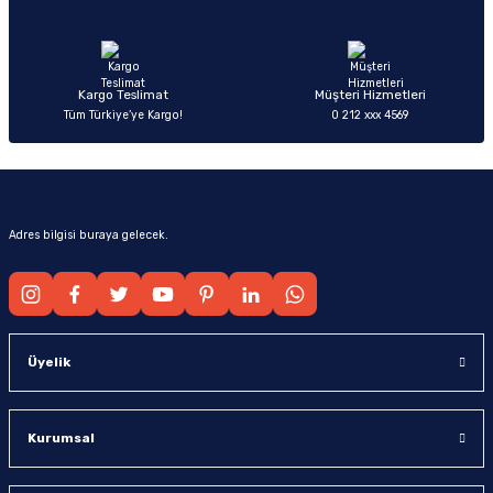
Ürün fiyatı diğer sitelerden daha pahalı.
Bu ürüne benzer farklı alternatifler olmalı.
Kargo Teslimat
Müşteri Hizmetleri
Tüm Türkiye’ye Kargo!
0 212 xxx 4569
Gönder
Adres bilgisi buraya gelecek.
Üyelik
Kurumsal