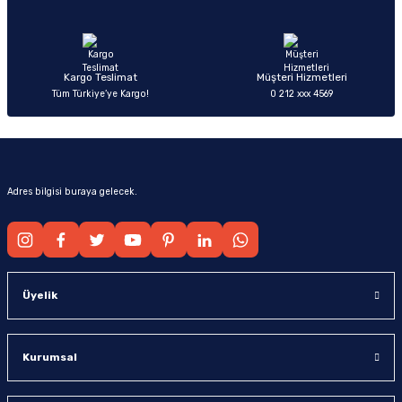
Ürün fiyatı diğer sitelerden daha pahalı.
Bu ürüne benzer farklı alternatifler olmalı.
Kargo Teslimat
Müşteri Hizmetleri
Tüm Türkiye’ye Kargo!
0 212 xxx 4569
Gönder
Adres bilgisi buraya gelecek.
Üyelik
Kurumsal