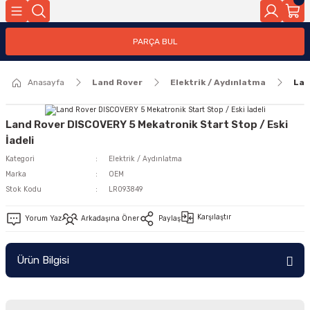
Geri Dön
PARÇA BUL
ar
Anasayfa
Land Rover
Elektrik / Aydınlatma
Lan
nleri
Land Rover DISCOVERY 5 Mekatronik Start Stop / Eski
İadeli
Kategori
Elektrik / Aydınlatma
Marka
OEM
Stok Kodu
LR093849
Karşılaştır
Yorum Yaz
Arkadaşına Öner
Paylaş
Ürün Bilgisi