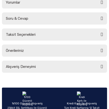
Yorumlar
Soru & Cevap
Bu ürüne ilk yorumu siz yapın!
Taksit Seçenekleri
Yorum Yaz
Ürün hakkında henüz soru sorulmamış.
Önerileriniz
Soru Sor
Bu ürünün fiyat bilgisi, resim, ürün açıklamalarında ve diğer konularda
Alışveriş Deneyimi
yetersiz gördüğünüz noktaları öneri formunu kullanarak tarafımıza
iletebilirsiniz.
Görüş ve önerileriniz için teşekkür ederiz.
Sitemize ilk yorumu siz yapın!
Ürün resmi kalitesiz, bozuk veya görüntülenemiyor.
Ürün açıklamasında eksik bilgiler bulunuyor.
Deneyimini Paylaş
Ürün bilgilerinde hatalar bulunuyor.
%100 Güvenli Alışveriş
Kredi Kartı ile Alışveriş
256bit SSL Sertifikası ile Güvenli
Tüm Kredi Kartlarına 12 Taksit