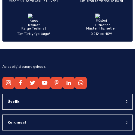
256bit SSL Sertifikası ile Güvenli
Tüm Kredi Kartlarına 12 Taksit
Ürün fiyatı diğer sitelerden daha pahalı.
Bu ürüne benzer farklı alternatifler olmalı.
Kargo Teslimat
Müşteri Hizmetleri
Tüm Türkiye’ye Kargo!
0 212 xxx 4569
Gönder
Adres bilgisi buraya gelecek.
Üyelik
Kurumsal