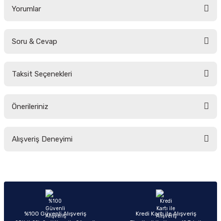
Yorumlar
Soru & Cevap
Bu ürüne ilk yorumu siz yapın!
Taksit Seçenekleri
Yorum Yaz
Ürün hakkında henüz soru sorulmamış.
Önerileriniz
Soru Sor
Bu ürünün fiyat bilgisi, resim, ürün açıklamalarında ve diğer konularda
Alışveriş Deneyimi
yetersiz gördüğünüz noktaları öneri formunu kullanarak tarafımıza
iletebilirsiniz.
Görüş ve önerileriniz için teşekkür ederiz.
Sitemize ilk yorumu siz yapın!
Ürün resmi kalitesiz, bozuk veya görüntülenemiyor.
Ürün açıklamasında eksik bilgiler bulunuyor.
Deneyimini Paylaş
Ürün bilgilerinde hatalar bulunuyor.
%100 Güvenli Alışveriş
Kredi Kartı ile Alışveriş