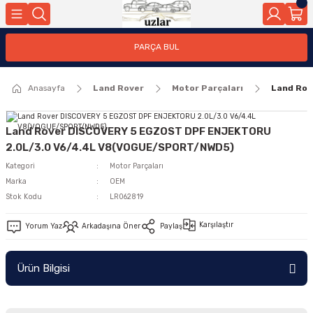
Geri Dön
PARÇA BUL
ar
Anasayfa
Land Rover
Motor Parçaları
Land Rov
nleri
Land Rover DISCOVERY 5 EGZOST DPF ENJEKTORU
2.0L/3.0 V6/4.4L V8(VOGUE/SPORT/NWD5)
Kategori
Motor Parçaları
Marka
OEM
Stok Kodu
LR062819
Karşılaştır
Yorum Yaz
Arkadaşına Öner
Paylaş
Ürün Bilgisi