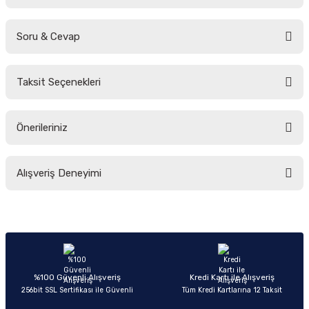
Soru & Cevap
Bu ürüne ilk yorumu siz yapın!
Taksit Seçenekleri
Yorum Yaz
Ürün hakkında henüz soru sorulmamış.
Önerileriniz
Soru Sor
Bu ürünün fiyat bilgisi, resim, ürün açıklamalarında ve diğer konularda
Alışveriş Deneyimi
yetersiz gördüğünüz noktaları öneri formunu kullanarak tarafımıza
iletebilirsiniz.
Görüş ve önerileriniz için teşekkür ederiz.
Sitemize ilk yorumu siz yapın!
Ürün resmi kalitesiz, bozuk veya görüntülenemiyor.
Ürün açıklamasında eksik bilgiler bulunuyor.
Deneyimini Paylaş
Ürün bilgilerinde hatalar bulunuyor.
%100 Güvenli Alışveriş
Kredi Kartı ile Alışveriş
256bit SSL Sertifikası ile Güvenli
Tüm Kredi Kartlarına 12 Taksit
Ürün fiyatı diğer sitelerden daha pahalı.