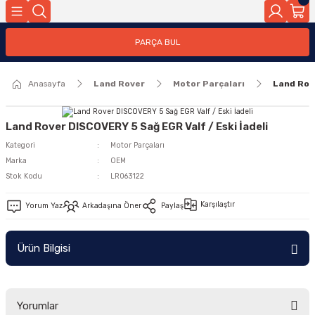
Geri Dön
PARÇA BUL
ar
Anasayfa
Land Rover
Motor Parçaları
Land Rove
nleri
Land Rover DISCOVERY 5 Sağ EGR Valf / Eski İadeli
Kategori
Motor Parçaları
Marka
OEM
Stok Kodu
LR063122
Karşılaştır
Yorum Yaz
Arkadaşına Öner
Paylaş
Ürün Bilgisi
Yorumlar