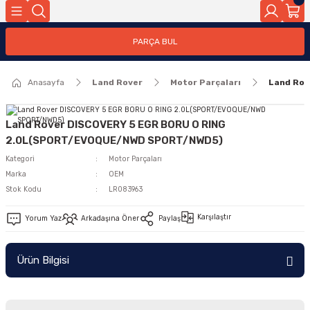
Geri Dön
PARÇA BUL
ar
Anasayfa
Land Rover
Motor Parçaları
Land Ro
nleri
Land Rover DISCOVERY 5 EGR BORU O RING
2.0L(SPORT/EVOQUE/NWD SPORT/NWD5)
Kategori
Motor Parçaları
Marka
OEM
Stok Kodu
LR083963
Karşılaştır
Yorum Yaz
Arkadaşına Öner
Paylaş
Ürün Bilgisi