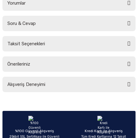
Yorumlar
Soru & Cevap
Bu ürüne ilk yorumu siz yapın!
Taksit Seçenekleri
Yorum Yaz
Ürün hakkında henüz soru sorulmamış.
Önerileriniz
Soru Sor
Bu ürünün fiyat bilgisi, resim, ürün açıklamalarında ve diğer konularda
Alışveriş Deneyimi
yetersiz gördüğünüz noktaları öneri formunu kullanarak tarafımıza
iletebilirsiniz.
Görüş ve önerileriniz için teşekkür ederiz.
Sitemize ilk yorumu siz yapın!
Ürün resmi kalitesiz, bozuk veya görüntülenemiyor.
Ürün açıklamasında eksik bilgiler bulunuyor.
Deneyimini Paylaş
Ürün bilgilerinde hatalar bulunuyor.
%100 Güvenli Alışveriş
Kredi Kartı ile Alışveriş
256bit SSL Sertifikası ile Güvenli
Tüm Kredi Kartlarına 12 Taksit