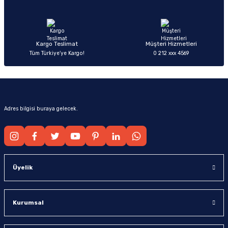
Ürün fiyatı diğer sitelerden daha pahalı.
Bu ürüne benzer farklı alternatifler olmalı.
Kargo Teslimat
Müşteri Hizmetleri
Tüm Türkiye’ye Kargo!
0 212 xxx 4569
Gönder
Adres bilgisi buraya gelecek.
Üyelik
Kurumsal