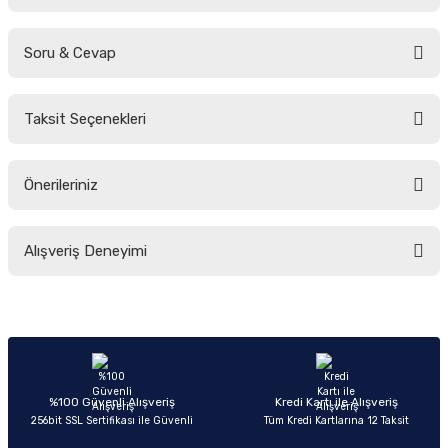
Soru & Cevap
Bu ürüne ilk yorumu siz yapın!
Taksit Seçenekleri
Yorum Yaz
Ürün hakkında henüz soru sorulmamış.
Önerileriniz
Soru Sor
Bu ürünün fiyat bilgisi, resim, ürün açıklamalarında ve diğer konularda
Alışveriş Deneyimi
yetersiz gördüğünüz noktaları öneri formunu kullanarak tarafımıza
iletebilirsiniz.
Görüş ve önerileriniz için teşekkür ederiz.
Sitemize ilk yorumu siz yapın!
Ürün resmi kalitesiz, bozuk veya görüntülenemiyor.
Ürün açıklamasında eksik bilgiler bulunuyor.
Deneyimini Paylaş
Ürün bilgilerinde hatalar bulunuyor.
%100 Güvenli Alışveriş
Kredi Kartı ile Alışveriş
256bit SSL Sertifikası ile Güvenli
Tüm Kredi Kartlarına 12 Taksit
Ürün fiyatı diğer sitelerden daha pahalı.