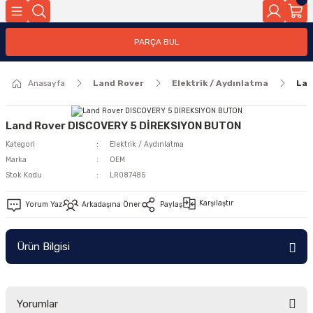
Geri Dön
PARÇA BUL
ar
Anasayfa
Land Rover
Elektrik / Aydınlatma
Lan
nleri
Land Rover DISCOVERY 5 DİREKSIYON BUTON
Kategori
Elektrik / Aydınlatma
Marka
OEM
Stok Kodu
LR087485
Karşılaştır
Yorum Yaz
Arkadaşına Öner
Paylaş
Ürün Bilgisi
Yorumlar