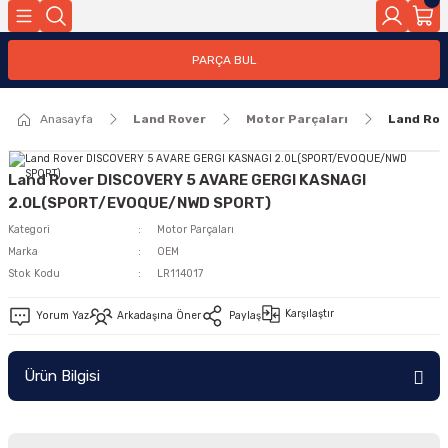
Geri Dön
PARÇA BUL
ar
Anasayfa
Land Rover
Motor Parçaları
Land Ro
nleri
Land Rover DISCOVERY 5 AVARE GERGI KASNAGI
2.0L(SPORT/EVOQUE/NWD SPORT)
Kategori
Motor Parçaları
Marka
OEM
Stok Kodu
LR114017
Karşılaştır
Yorum Yaz
Arkadaşına Öner
Paylaş
Ürün Bilgisi