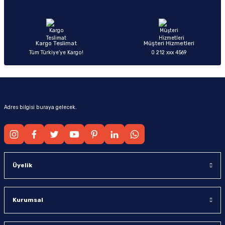
Ürün fiyatı diğer sitelerden daha pahalı.
Bu ürüne benzer farklı alternatifler olmalı.
Kargo Teslimat
Müşteri Hizmetleri
Tüm Türkiye’ye Kargo!
0 212 xxx 4569
Gönder
Adres bilgisi buraya gelecek.
Üyelik
Kurumsal