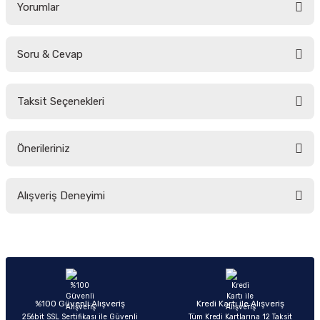
Yorumlar
Soru & Cevap
Bu ürüne ilk yorumu siz yapın!
Taksit Seçenekleri
Yorum Yaz
Ürün hakkında henüz soru sorulmamış.
Önerileriniz
Soru Sor
Bu ürünün fiyat bilgisi, resim, ürün açıklamalarında ve diğer konularda
Alışveriş Deneyimi
yetersiz gördüğünüz noktaları öneri formunu kullanarak tarafımıza
iletebilirsiniz.
Görüş ve önerileriniz için teşekkür ederiz.
Sitemize ilk yorumu siz yapın!
Ürün resmi kalitesiz, bozuk veya görüntülenemiyor.
Ürün açıklamasında eksik bilgiler bulunuyor.
Deneyimini Paylaş
Ürün bilgilerinde hatalar bulunuyor.
%100 Güvenli Alışveriş
Kredi Kartı ile Alışveriş
256bit SSL Sertifikası ile Güvenli
Tüm Kredi Kartlarına 12 Taksit