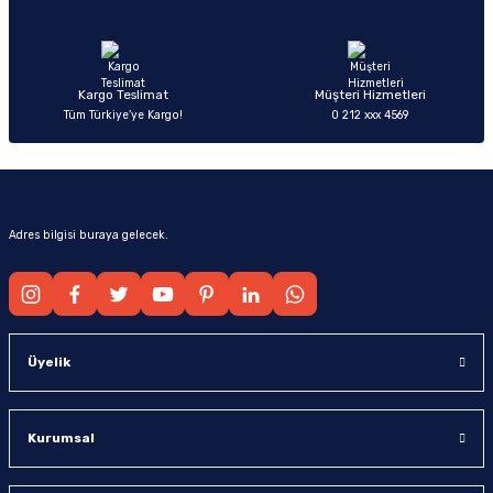
Ürün fiyatı diğer sitelerden daha pahalı.
Bu ürüne benzer farklı alternatifler olmalı.
Kargo Teslimat
Müşteri Hizmetleri
Tüm Türkiye’ye Kargo!
0 212 xxx 4569
Gönder
Adres bilgisi buraya gelecek.
Üyelik
Kurumsal