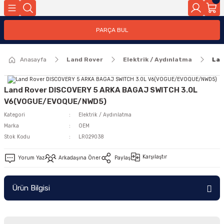
Geri Dön
PARÇA BUL
ar
Anasayfa
Land Rover
Elektrik / Aydınlatma
Lan
nleri
Land Rover DISCOVERY 5 ARKA BAGAJ SWITCH 3.0L
V6(VOGUE/EVOQUE/NWD5)
Kategori
Elektrik / Aydınlatma
Marka
OEM
Stok Kodu
LR029038
Karşılaştır
Yorum Yaz
Arkadaşına Öner
Paylaş
Ürün Bilgisi