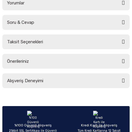
Yorumlar
Soru & Cevap
Bu ürüne ilk yorumu siz yapın!
Taksit Seçenekleri
Yorum Yaz
Ürün hakkında henüz soru sorulmamış.
Önerileriniz
Soru Sor
Bu ürünün fiyat bilgisi, resim, ürün açıklamalarında ve diğer konularda
Alışveriş Deneyimi
yetersiz gördüğünüz noktaları öneri formunu kullanarak tarafımıza
iletebilirsiniz.
Görüş ve önerileriniz için teşekkür ederiz.
Sitemize ilk yorumu siz yapın!
Ürün resmi kalitesiz, bozuk veya görüntülenemiyor.
Ürün açıklamasında eksik bilgiler bulunuyor.
Deneyimini Paylaş
Ürün bilgilerinde hatalar bulunuyor.
%100 Güvenli Alışveriş
Kredi Kartı ile Alışveriş
256bit SSL Sertifikası ile Güvenli
Tüm Kredi Kartlarına 12 Taksit