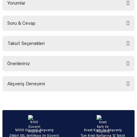
Yorumlar
Soru & Cevap
Bu ürüne ilk yorumu siz yapın!
Taksit Seçenekleri
Yorum Yaz
Ürün hakkında henüz soru sorulmamış.
Önerileriniz
Soru Sor
Bu ürünün fiyat bilgisi, resim, ürün açıklamalarında ve diğer konularda
Alışveriş Deneyimi
yetersiz gördüğünüz noktaları öneri formunu kullanarak tarafımıza
iletebilirsiniz.
Görüş ve önerileriniz için teşekkür ederiz.
Sitemize ilk yorumu siz yapın!
Ürün resmi kalitesiz, bozuk veya görüntülenemiyor.
Ürün açıklamasında eksik bilgiler bulunuyor.
Deneyimini Paylaş
Ürün bilgilerinde hatalar bulunuyor.
%100 Güvenli Alışveriş
Kredi Kartı ile Alışveriş
256bit SSL Sertifikası ile Güvenli
Tüm Kredi Kartlarına 12 Taksit