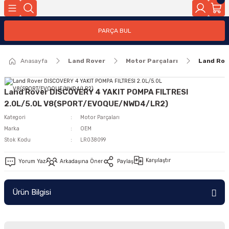
Geri Dön
PARÇA BUL
ar
Anasayfa
Land Rover
Motor Parçaları
Land Rov
nleri
Land Rover DISCOVERY 4 YAKIT POMPA FILTRESI
2.0L/5.0L V8(SPORT/EVOQUE/NWD4/LR2)
Kategori
Motor Parçaları
Marka
OEM
Stok Kodu
LR038099
Karşılaştır
Yorum Yaz
Arkadaşına Öner
Paylaş
Ürün Bilgisi