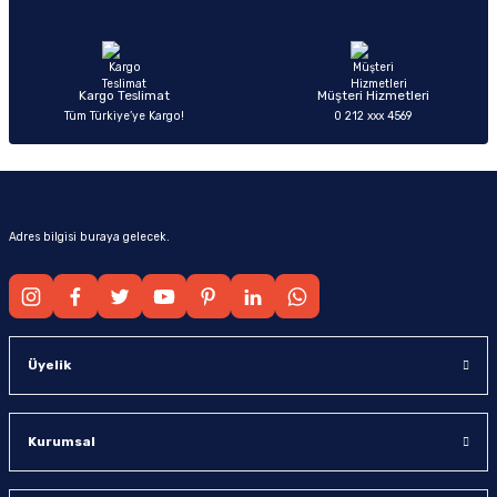
Ürün fiyatı diğer sitelerden daha pahalı.
Bu ürüne benzer farklı alternatifler olmalı.
Kargo Teslimat
Müşteri Hizmetleri
Tüm Türkiye’ye Kargo!
0 212 xxx 4569
Gönder
Adres bilgisi buraya gelecek.
Üyelik
Kurumsal