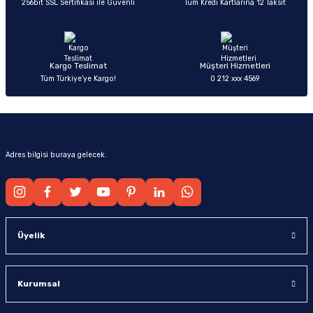
256bit SSL Sertifikası ile Güvenli
Tüm Kredi Kartlarına 12 Taksit
Ürün fiyatı diğer sitelerden daha pahalı.
Bu ürüne benzer farklı alternatifler olmalı.
Kargo Teslimat
Müşteri Hizmetleri
Tüm Türkiye’ye Kargo!
0 212 xxx 4569
Gönder
Adres bilgisi buraya gelecek.
Üyelik
Kurumsal