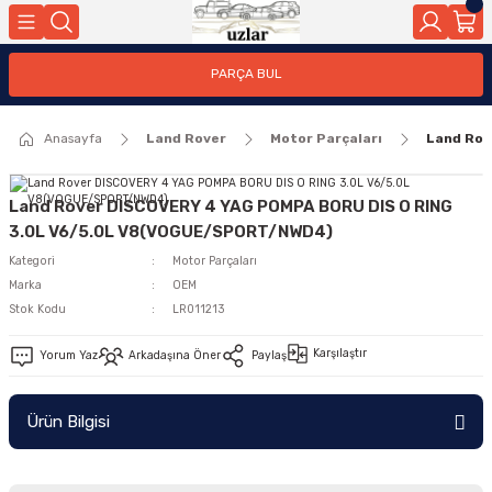
Geri Dön
PARÇA BUL
ar
Anasayfa
Land Rover
Motor Parçaları
Land Rov
nleri
Land Rover DISCOVERY 4 YAG POMPA BORU DIS O RING
3.0L V6/5.0L V8(VOGUE/SPORT/NWD4)
Kategori
Motor Parçaları
Marka
OEM
Stok Kodu
LR011213
Karşılaştır
Yorum Yaz
Arkadaşına Öner
Paylaş
Ürün Bilgisi