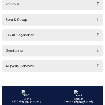
Yorumlar
Soru & Cevap
Bu ürüne ilk yorumu siz yapın!
Taksit Seçenekleri
Yorum Yaz
Ürün hakkında henüz soru sorulmamış.
Önerileriniz
Soru Sor
Bu ürünün fiyat bilgisi, resim, ürün açıklamalarında ve diğer konularda
Alışveriş Deneyimi
yetersiz gördüğünüz noktaları öneri formunu kullanarak tarafımıza
iletebilirsiniz.
Görüş ve önerileriniz için teşekkür ederiz.
Sitemize ilk yorumu siz yapın!
Ürün resmi kalitesiz, bozuk veya görüntülenemiyor.
Ürün açıklamasında eksik bilgiler bulunuyor.
Deneyimini Paylaş
Ürün bilgilerinde hatalar bulunuyor.
%100 Güvenli Alışveriş
Kredi Kartı ile Alışveriş