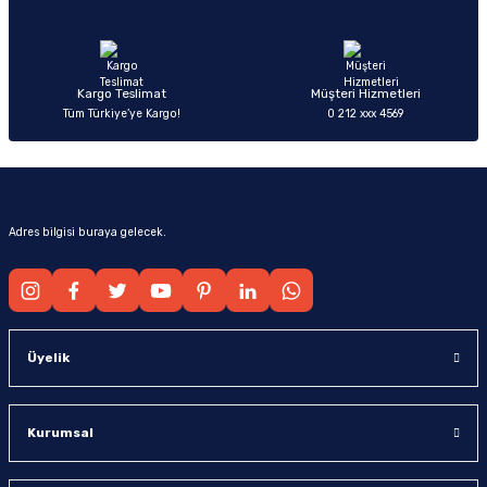
Ürün fiyatı diğer sitelerden daha pahalı.
Bu ürüne benzer farklı alternatifler olmalı.
Kargo Teslimat
Müşteri Hizmetleri
Tüm Türkiye’ye Kargo!
0 212 xxx 4569
Gönder
Adres bilgisi buraya gelecek.
Üyelik
Kurumsal