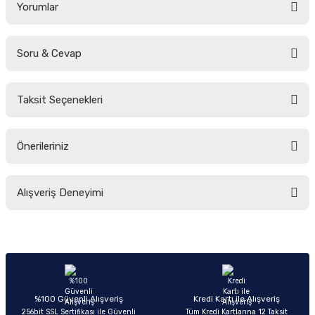
Yorumlar
Soru & Cevap
Bu ürüne ilk yorumu siz yapın!
Taksit Seçenekleri
Yorum Yaz
Ürün hakkında henüz soru sorulmamış.
Önerileriniz
Soru Sor
Bu ürünün fiyat bilgisi, resim, ürün açıklamalarında ve diğer konularda
Alışveriş Deneyimi
yetersiz gördüğünüz noktaları öneri formunu kullanarak tarafımıza
iletebilirsiniz.
Görüş ve önerileriniz için teşekkür ederiz.
Sitemize ilk yorumu siz yapın!
Ürün resmi kalitesiz, bozuk veya görüntülenemiyor.
Ürün açıklamasında eksik bilgiler bulunuyor.
Deneyimini Paylaş
Ürün bilgilerinde hatalar bulunuyor.
%100 Güvenli Alışveriş
Kredi Kartı ile Alışveriş
256bit SSL Sertifikası ile Güvenli
Tüm Kredi Kartlarına 12 Taksit