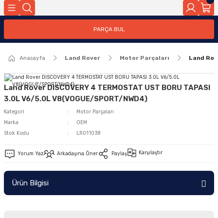
Geri Dön
PARÇA BUL
ar
Anasayfa
Land Rover
Motor Parçaları
Land Ro
nleri
Land Rover DISCOVERY 4 TERMOSTAT UST BORU TAPASI
3.0L V6/5.0L V8(VOGUE/SPORT/NWD4)
Kategori
Motor Parçaları
Marka
OEM
Stok Kodu
LR011038
Karşılaştır
Yorum Yaz
Arkadaşına Öner
Paylaş
Ürün Bilgisi