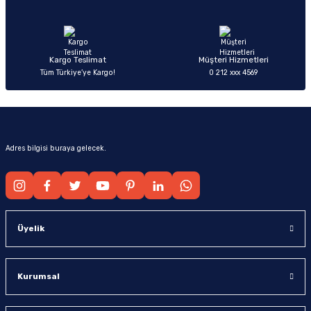
Ürün fiyatı diğer sitelerden daha pahalı.
Bu ürüne benzer farklı alternatifler olmalı.
Kargo Teslimat
Müşteri Hizmetleri
Tüm Türkiye’ye Kargo!
0 212 xxx 4569
Gönder
Adres bilgisi buraya gelecek.
Üyelik
Kurumsal