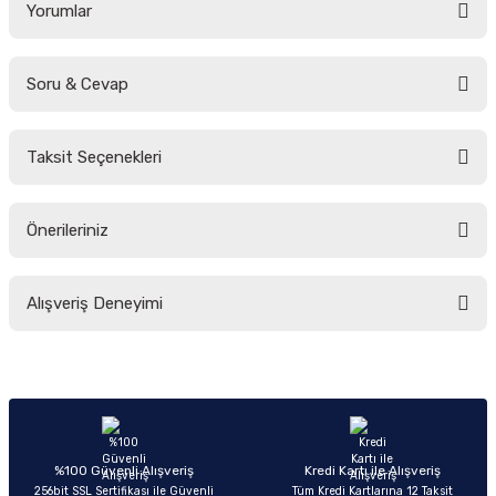
Yorumlar
Soru & Cevap
Bu ürüne ilk yorumu siz yapın!
Taksit Seçenekleri
Yorum Yaz
Ürün hakkında henüz soru sorulmamış.
Önerileriniz
Soru Sor
Bu ürünün fiyat bilgisi, resim, ürün açıklamalarında ve diğer konularda
Alışveriş Deneyimi
yetersiz gördüğünüz noktaları öneri formunu kullanarak tarafımıza
iletebilirsiniz.
Görüş ve önerileriniz için teşekkür ederiz.
Sitemize ilk yorumu siz yapın!
Ürün resmi kalitesiz, bozuk veya görüntülenemiyor.
Ürün açıklamasında eksik bilgiler bulunuyor.
Deneyimini Paylaş
Ürün bilgilerinde hatalar bulunuyor.
%100 Güvenli Alışveriş
Kredi Kartı ile Alışveriş
256bit SSL Sertifikası ile Güvenli
Tüm Kredi Kartlarına 12 Taksit