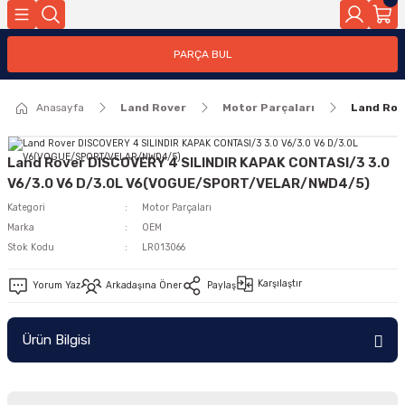
Geri Dön
PARÇA BUL
ar
Anasayfa
Land Rover
Motor Parçaları
Land Rov
nleri
Land Rover DISCOVERY 4 SILINDIR KAPAK CONTASI/3 3.0
V6/3.0 V6 D/3.0L V6(VOGUE/SPORT/VELAR/NWD4/5)
Kategori
Motor Parçaları
Marka
OEM
Stok Kodu
LR013066
Karşılaştır
Yorum Yaz
Arkadaşına Öner
Paylaş
Ürün Bilgisi