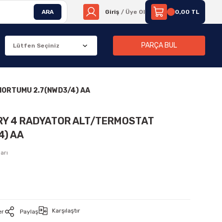
ARA
Giriş
/ Üye Ol
0,00 TL
PARÇA BUL
HORTUMU 2.7(NWD3/4) AA
RY 4 RADYATOR ALT/TERMOSTAT
4) AA
arı
Karşılaştır
er
Paylaş