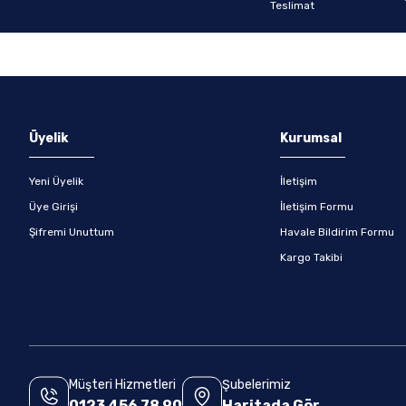
Gönder
Üyelik
Kurumsal
Yeni Üyelik
İletişim
Üye Girişi
İletişim Formu
Şifremi Unuttum
Havale Bildirim Formu
Kargo Takibi
Müşteri Hizmetleri
Şubelerimiz
0123 456 78 90
Haritada Gör