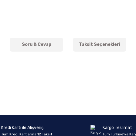
Soru & Cevap
Taksit Seçenekleri
onularda yetersiz gördüğünüz noktaları öneri formunu kullanarak tarafımıza 
Ürün hakkında henüz soru sorulmamış.
Bu ürüne ilk yorumu siz yapın!
Sitemize ilk yorumu siz yapın!
Deneyimini Paylaş
Yorum Yaz
Soru Sor
Kredi Kartı ile Alışveriş
Kargo Teslimat
Tüm Kredi Kartlarına 12 Taksit
Tüm Türkiye’ye Kar