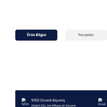
Ürün Bilgisi
Yorumlar
Bu ürünün fiyat bilgisi, resim, ürün açıklamalarında ve diğer k
Görüş ve önerileriniz için teşekkür ederiz.
Ürün resmi kalitesiz, bozuk veya görüntülenemiyor.
Ürün açıklamasında eksik bilgiler bulunuyor.
Ürün bilgilerinde hatalar bulunuyor.
%100 Güvenli Alışveriş
Ürün fiyatı diğer sitelerden daha pahalı.
256bit SSL Sertifikası ile Güvenli