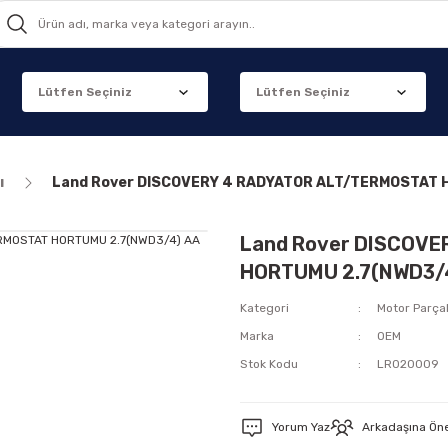
ı
Land Rover DISCOVERY 4 RADYATOR ALT/TERMOSTAT 
Land Rover DISCOVE
HORTUMU 2.7(NWD3/
Kategori
Motor Parçal
Marka
OEM
Stok Kodu
LR020009
Yorum Yaz
Arkadaşına Ön