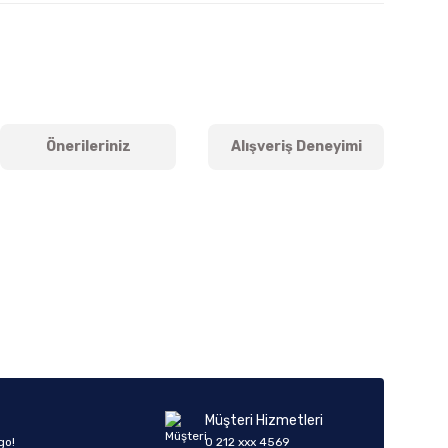
Önerileriniz
Alışveriş Deneyimi
iletebilirsiniz.
Müşteri Hizmetleri
go!
0 212 xxx 4569