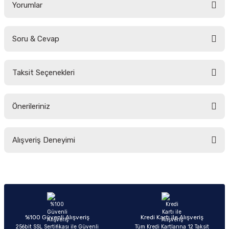
Yorumlar
Soru & Cevap
Bu ürüne ilk yorumu siz yapın!
Taksit Seçenekleri
Yorum Yaz
Ürün hakkında henüz soru sorulmamış.
Önerileriniz
Soru Sor
Bu ürünün fiyat bilgisi, resim, ürün açıklamalarında ve diğer konularda
Alışveriş Deneyimi
yetersiz gördüğünüz noktaları öneri formunu kullanarak tarafımıza
iletebilirsiniz.
Görüş ve önerileriniz için teşekkür ederiz.
Sitemize ilk yorumu siz yapın!
Ürün resmi kalitesiz, bozuk veya görüntülenemiyor.
Ürün açıklamasında eksik bilgiler bulunuyor.
Deneyimini Paylaş
Ürün bilgilerinde hatalar bulunuyor.
%100 Güvenli Alışveriş
Kredi Kartı ile Alışveriş
256bit SSL Sertifikası ile Güvenli
Tüm Kredi Kartlarına 12 Taksit