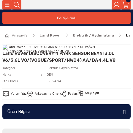
Geri Dön
PARÇA BUL
ar
Anasayfa
Land Rover
Elektrik / Aydınlatma
Lan
nleri
Land Rover DISCOVERY 4 PARK SENSOR BEYNI 3.0L
V6/3.6L V8/(VOGUE/SPORT/NWD4) AA/DA4.4L V8
Kategori
Elektrik / Aydınlatma
Marka
OEM
Stok Kodu
LR024774
Karşılaştır
Yorum Yaz
Arkadaşına Öner
Paylaş
Ürün Bilgisi