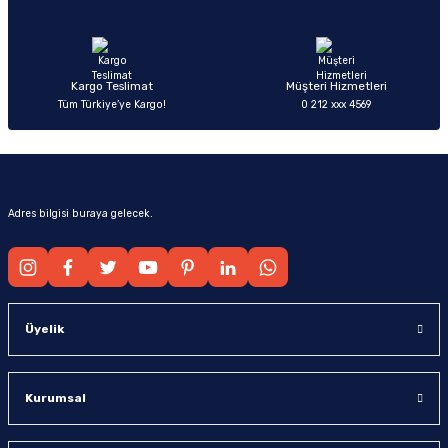
Ürün fiyatı diğer sitelerden daha pahalı.
Bu ürüne benzer farklı alternatifler olmalı.
Kargo Teslimat
Müşteri Hizmetleri
Tüm Türkiye’ye Kargo!
0 212 xxx 4569
Gönder
Adres bilgisi buraya gelecek.
Üyelik
Kurumsal