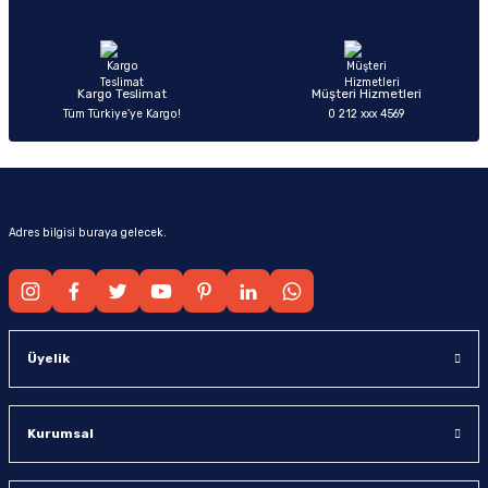
Ürün fiyatı diğer sitelerden daha pahalı.
Bu ürüne benzer farklı alternatifler olmalı.
Kargo Teslimat
Müşteri Hizmetleri
Tüm Türkiye’ye Kargo!
0 212 xxx 4569
Gönder
Adres bilgisi buraya gelecek.
Üyelik
Kurumsal