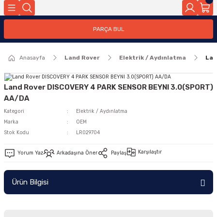
Geri Dön
PARÇA BUL
ar
Anasayfa
Land Rover
Elektrik / Aydınlatma
Lan
nleri
Land Rover DISCOVERY 4 PARK SENSOR BEYNI 3.0(SPORT)
AA/DA
Kategori
Elektrik / Aydınlatma
Marka
OEM
Stok Kodu
LR029704
Karşılaştır
Yorum Yaz
Arkadaşına Öner
Paylaş
Ürün Bilgisi