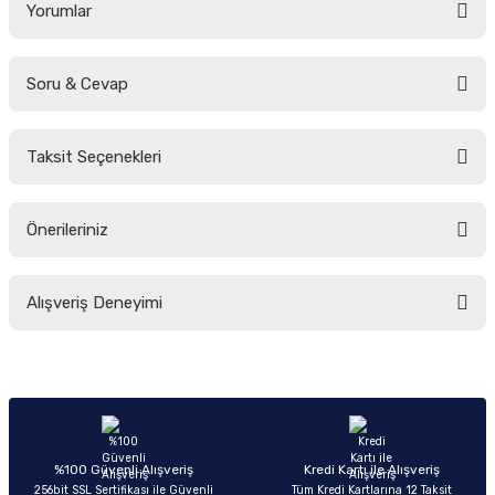
Yorumlar
Soru & Cevap
Bu ürüne ilk yorumu siz yapın!
Taksit Seçenekleri
Yorum Yaz
Ürün hakkında henüz soru sorulmamış.
Önerileriniz
Soru Sor
Bu ürünün fiyat bilgisi, resim, ürün açıklamalarında ve diğer konularda
Alışveriş Deneyimi
yetersiz gördüğünüz noktaları öneri formunu kullanarak tarafımıza
iletebilirsiniz.
Görüş ve önerileriniz için teşekkür ederiz.
Sitemize ilk yorumu siz yapın!
Ürün resmi kalitesiz, bozuk veya görüntülenemiyor.
Ürün açıklamasında eksik bilgiler bulunuyor.
Deneyimini Paylaş
Ürün bilgilerinde hatalar bulunuyor.
%100 Güvenli Alışveriş
Kredi Kartı ile Alışveriş
256bit SSL Sertifikası ile Güvenli
Tüm Kredi Kartlarına 12 Taksit