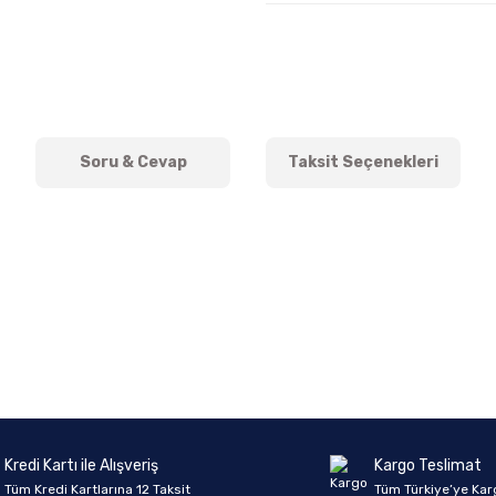
Soru & Cevap
Taksit Seçenekleri
onularda yetersiz gördüğünüz noktaları öneri formunu kullanarak tarafımıza 
Ürün hakkında henüz soru sorulmamış.
Bu ürüne ilk yorumu siz yapın!
Sitemize ilk yorumu siz yapın!
Deneyimini Paylaş
Yorum Yaz
Soru Sor
Kredi Kartı ile Alışveriş
Kargo Teslimat
Tüm Kredi Kartlarına 12 Taksit
Tüm Türkiye’ye Kar