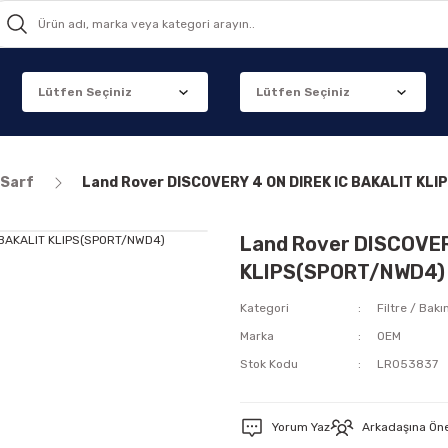
 Sarf
Land Rover DISCOVERY 4 ON DIREK IC BAKALIT KL
Land Rover DISCOVER
KLIPS(SPORT/NWD4)
Kategori
Filtre / Bakı
Marka
OEM
Stok Kodu
LR053837
Yorum Yaz
Arkadaşına Ön