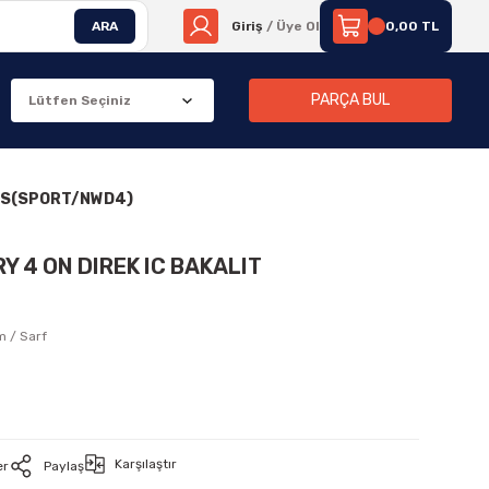
ARA
Giriş
/ Üye Ol
0,00 TL
PARÇA BUL
IPS(SPORT/NWD4)
Y 4 ON DIREK IC BAKALIT
m / Sarf
Karşılaştır
er
Paylaş