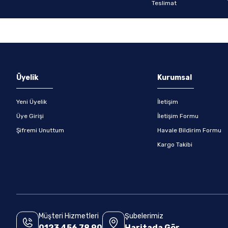
Gönder
Üyelik
Kurumsal
Yeni Üyelik
İletişim
Üye Girişi
İletişim Formu
Şifremi Unuttum
Havale Bildirim Formu
Kargo Takibi
Müşteri Hizmetleri
Şubelerimiz
0123 456 78 90
Haritada Gör