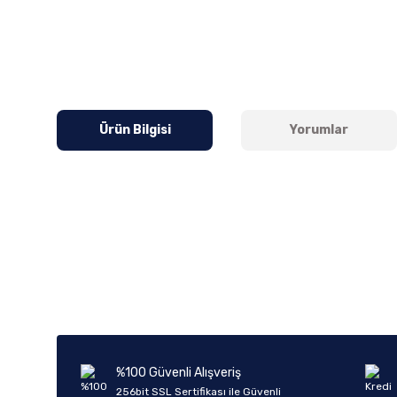
Ürün Bilgisi
Yorumlar
Bu ürünün fiyat bilgisi, resim, ürün açıklamalarında ve diğer k
Görüş ve önerileriniz için teşekkür ederiz.
Ürün resmi kalitesiz, bozuk veya görüntülenemiyor.
Ürün açıklamasında eksik bilgiler bulunuyor.
Ürün bilgilerinde hatalar bulunuyor.
%100 Güvenli Alışveriş
Ürün fiyatı diğer sitelerden daha pahalı.
256bit SSL Sertifikası ile Güvenli