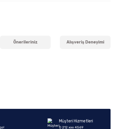
Önerileriniz
Alışveriş Deneyimi
iletebilirsiniz.
Müşteri Hizmetleri
go!
0 212 xxx 4569