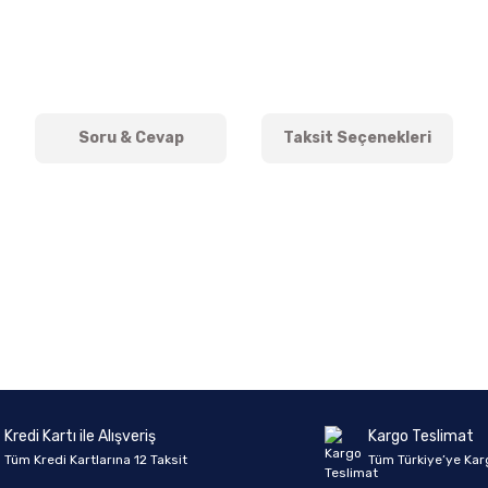
Soru & Cevap
Taksit Seçenekleri
onularda yetersiz gördüğünüz noktaları öneri formunu kullanarak tarafımıza 
Ürün hakkında henüz soru sorulmamış.
Bu ürüne ilk yorumu siz yapın!
Sitemize ilk yorumu siz yapın!
Deneyimini Paylaş
Yorum Yaz
Soru Sor
Kredi Kartı ile Alışveriş
Kargo Teslimat
Tüm Kredi Kartlarına 12 Taksit
Tüm Türkiye’ye Kar