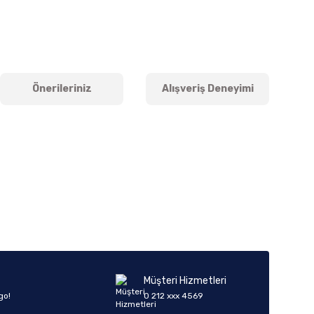
Önerileriniz
Alışveriş Deneyimi
iletebilirsiniz.
Müşteri Hizmetleri
go!
0 212 xxx 4569