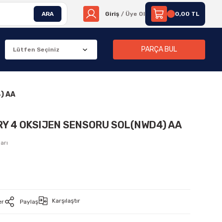
ARA
Giriş
/ Üye Ol
0,00 TL
PARÇA BUL
) AA
RY 4 OKSIJEN SENSORU SOL(NWD4) AA
arı
Karşılaştır
er
Paylaş