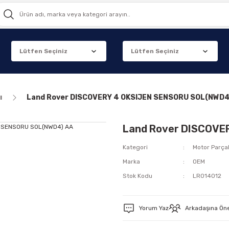
ı
Land Rover DISCOVERY 4 OKSIJEN SENSORU SOL(NWD4
Land Rover DISCOVE
Kategori
Motor Parçal
Marka
OEM
Stok Kodu
LR014012
Yorum Yaz
Arkadaşına Ön