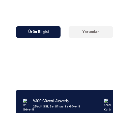
Ürün Bilgisi
Yorumlar
Bu ürünün fiyat bilgisi, resim, ürün açıklamalarında ve diğer k
Görüş ve önerileriniz için teşekkür ederiz.
Ürün resmi kalitesiz, bozuk veya görüntülenemiyor.
Ürün açıklamasında eksik bilgiler bulunuyor.
Ürün bilgilerinde hatalar bulunuyor.
%100 Güvenli Alışveriş
Ürün fiyatı diğer sitelerden daha pahalı.
256bit SSL Sertifikası ile Güvenli
Bu ürüne benzer farklı alternatifler olmalı.