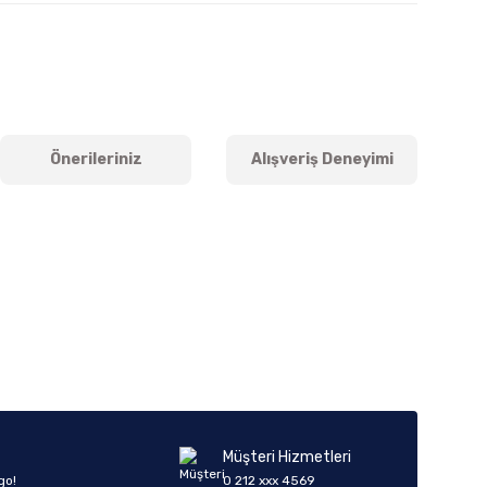
Önerileriniz
Alışveriş Deneyimi
iletebilirsiniz.
Müşteri Hizmetleri
go!
0 212 xxx 4569