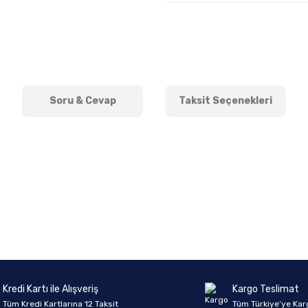
Soru & Cevap
Taksit Seçenekleri
onularda yetersiz gördüğünüz noktaları öneri formunu kullanarak tarafımıza 
Ürün hakkında henüz soru sorulmamış.
Bu ürüne ilk yorumu siz yapın!
Sitemize ilk yorumu siz yapın!
Deneyimini Paylaş
Yorum Yaz
Soru Sor
Kredi Kartı ile Alışveriş
Kargo Teslimat
Tüm Kredi Kartlarına 12 Taksit
Tüm Türkiye’ye Kar