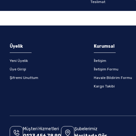
Gönder
Üyelik
Kurumsal
Yeni Üyelik
İletişim
Üye Girişi
İletişim Formu
Şifremi Unuttum
Havale Bildirim Formu
Kargo Takibi
Müşteri Hizmetleri
Şubelerimiz
0123 456 78 90
Haritada Gör