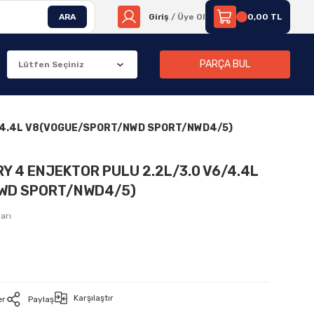
ARA
Giriş
/ Üye Ol
0,00 TL
PARÇA BUL
V6/4.4L V8(VOGUE/SPORT/NWD SPORT/NWD4/5)
Y 4 ENJEKTOR PULU 2.2L/3.0 V6/4.4L
WD SPORT/NWD4/5)
arı
Karşılaştır
er
Paylaş