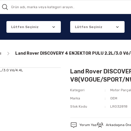
ı
Land Rover DISCOVERY 4 ENJEKTOR PULU 2.2L/3.0 
Land Rover DISCOVER
V8(VOGUE/SPORT/N
Kategori
Motor Parçal
Marka
OEM
Stok Kodu
LR032818
Yorum Yaz
Arkadaşına Ön