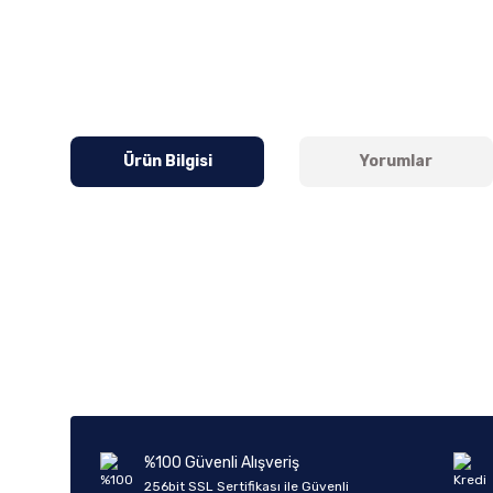
Ürün Bilgisi
Yorumlar
Bu ürünün fiyat bilgisi, resim, ürün açıklamalarında ve diğer k
Görüş ve önerileriniz için teşekkür ederiz.
Ürün resmi kalitesiz, bozuk veya görüntülenemiyor.
Ürün açıklamasında eksik bilgiler bulunuyor.
Ürün bilgilerinde hatalar bulunuyor.
%100 Güvenli Alışveriş
Ürün fiyatı diğer sitelerden daha pahalı.
256bit SSL Sertifikası ile Güvenli