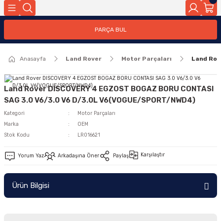
Geri Dön
PARÇA BUL
ar
Anasayfa
Land Rover
Motor Parçaları
Land Rov
nleri
Land Rover DISCOVERY 4 EGZOST BOGAZ BORU CONTASI
SAG 3.0 V6/3.0 V6 D/3.0L V6(VOGUE/SPORT/NWD4)
Kategori
Motor Parçaları
Marka
OEM
Stok Kodu
LR016621
Karşılaştır
Yorum Yaz
Arkadaşına Öner
Paylaş
Ürün Bilgisi