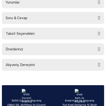
Yorumlar
Soru & Cevap
Bu ürüne ilk yorumu siz yapın!
Taksit Seçenekleri
Yorum Yaz
Ürün hakkında henüz soru sorulmamış.
Önerileriniz
Soru Sor
Bu ürünün fiyat bilgisi, resim, ürün açıklamalarında ve diğer konularda
Alışveriş Deneyimi
yetersiz gördüğünüz noktaları öneri formunu kullanarak tarafımıza
iletebilirsiniz.
Görüş ve önerileriniz için teşekkür ederiz.
Sitemize ilk yorumu siz yapın!
Ürün resmi kalitesiz, bozuk veya görüntülenemiyor.
Ürün açıklamasında eksik bilgiler bulunuyor.
Deneyimini Paylaş
Ürün bilgilerinde hatalar bulunuyor.
%100 Güvenli Alışveriş
Kredi Kartı ile Alışveriş
256bit SSL Sertifikası ile Güvenli
Tüm Kredi Kartlarına 12 Taksit