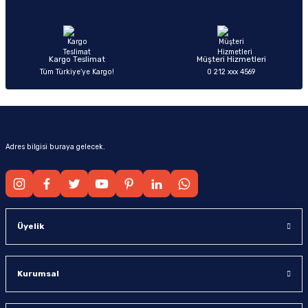
Ürün fiyatı diğer sitelerden daha pahalı.
Bu ürüne benzer farklı alternatifler olmalı.
Kargo Teslimat
Müşteri Hizmetleri
Tüm Türkiye’ye Kargo!
0 212 xxx 4569
Gönder
Adres bilgisi buraya gelecek.
Üyelik
Kurumsal