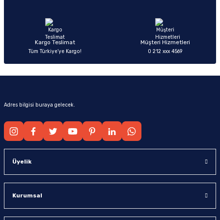
Ürün fiyatı diğer sitelerden daha pahalı.
Bu ürüne benzer farklı alternatifler olmalı.
Kargo Teslimat
Müşteri Hizmetleri
Tüm Türkiye’ye Kargo!
0 212 xxx 4569
Gönder
Adres bilgisi buraya gelecek.
Üyelik
Kurumsal