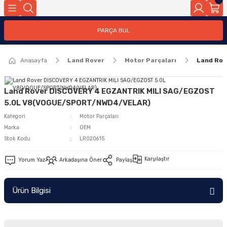
Geri Dön
PARÇA BUL
ar
Anasayfa
Land Rover
Motor Parçaları
Land Ro
nleri
Land Rover DISCOVERY 4 EGZANTRIK MILI SAG/EGZOST
5.0L V8(VOGUE/SPORT/NWD4/VELAR)
Kategori
Motor Parçaları
Marka
OEM
Stok Kodu
LR020615
Karşılaştır
Yorum Yaz
Arkadaşına Öner
Paylaş
Ürün Bilgisi