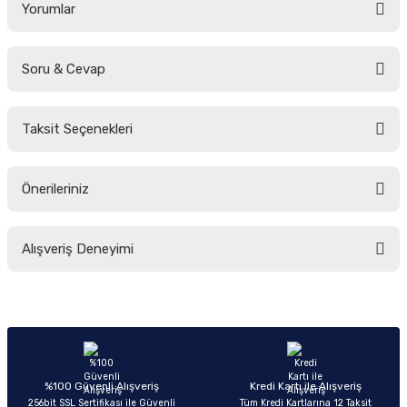
Yorumlar
Soru & Cevap
Bu ürüne ilk yorumu siz yapın!
Taksit Seçenekleri
Yorum Yaz
Ürün hakkında henüz soru sorulmamış.
Önerileriniz
Soru Sor
Bu ürünün fiyat bilgisi, resim, ürün açıklamalarında ve diğer konularda
Alışveriş Deneyimi
yetersiz gördüğünüz noktaları öneri formunu kullanarak tarafımıza
iletebilirsiniz.
Görüş ve önerileriniz için teşekkür ederiz.
Sitemize ilk yorumu siz yapın!
Ürün resmi kalitesiz, bozuk veya görüntülenemiyor.
Ürün açıklamasında eksik bilgiler bulunuyor.
Deneyimini Paylaş
Ürün bilgilerinde hatalar bulunuyor.
%100 Güvenli Alışveriş
Kredi Kartı ile Alışveriş
256bit SSL Sertifikası ile Güvenli
Tüm Kredi Kartlarına 12 Taksit