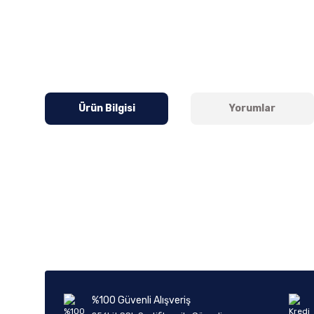
Ürün Bilgisi
Yorumlar
Bu ürünün fiyat bilgisi, resim, ürün açıklamalarında ve diğer k
Görüş ve önerileriniz için teşekkür ederiz.
Ürün resmi kalitesiz, bozuk veya görüntülenemiyor.
Ürün açıklamasında eksik bilgiler bulunuyor.
Ürün bilgilerinde hatalar bulunuyor.
%100 Güvenli Alışveriş
Ürün fiyatı diğer sitelerden daha pahalı.