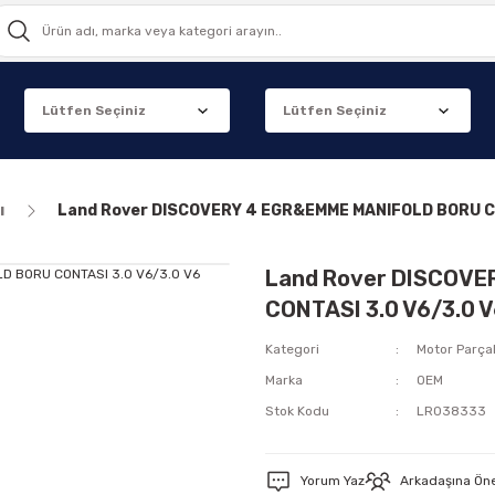
ı
Land Rover DISCOVERY 4 EGR&EMME MANIFOLD BORU C
Land Rover DISCOV
CONTASI 3.0 V6/3.0
Kategori
Motor Parçal
Marka
OEM
Stok Kodu
LR038333
Yorum Yaz
Arkadaşına Ön