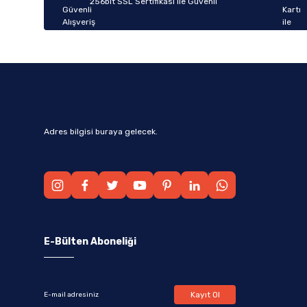
256bit SSL Sertifikası ile Güvenli
Bu ürüne benzer farklı alternatifler olmalı.
Adres bilgisi buraya gelecek.
E-Bülten Aboneliği
Kayıt Ol