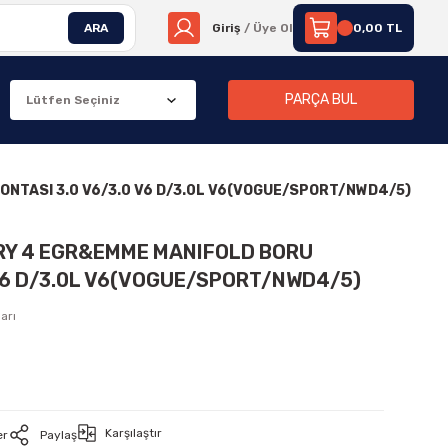
ARA
Giriş
/ Üye Ol
0,00 TL
PARÇA BUL
ONTASI 3.0 V6/3.0 V6 D/3.0L V6(VOGUE/SPORT/NWD4/5)
ERY 4 EGR&EMME MANIFOLD BORU
 V6 D/3.0L V6(VOGUE/SPORT/NWD4/5)
arı
Karşılaştır
er
Paylaş