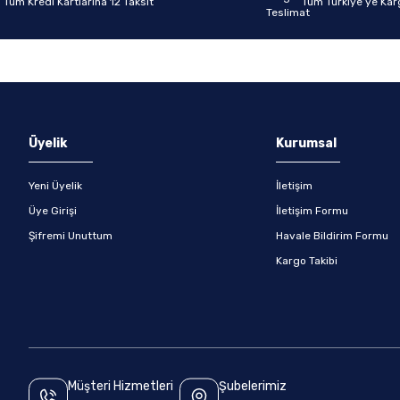
Tüm Kredi Kartlarına 12 Taksit
Tüm Türkiye’ye Kar
Gönder
Üyelik
Kurumsal
Yeni Üyelik
İletişim
Üye Girişi
İletişim Formu
Şifremi Unuttum
Havale Bildirim Formu
Kargo Takibi
Müşteri Hizmetleri
Şubelerimiz