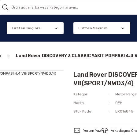
ı
Land Rover DISCOVERY 3 CLASSIC YAKIT POMPASI 4.4
Land Rover DISCOVER
V8(SPORT/NWD3/4)
Kategori
Motor Parçal
Marka
OEM
Stok Kodu
LR016845
Yorum Yaz
Arkadaşına Ön