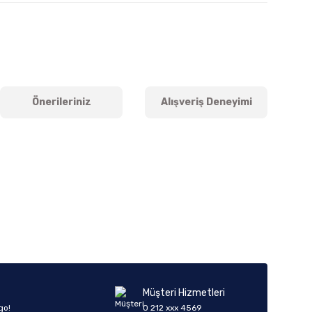
Önerileriniz
Alışveriş Deneyimi
iletebilirsiniz.
Müşteri Hizmetleri
go!
0 212 xxx 4569