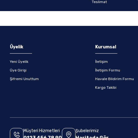
Gönder
Üyelik
Kurumsal
Yeni Üyelik
İletişim
Üye Girişi
İletişim Formu
Şifremi Unuttum
Havale Bildirim Formu
Kargo Takibi
Müşteri Hizmetleri
Şubelerimiz
0123 456 78 90
Haritada Gör