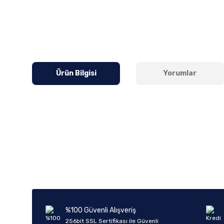
Ürün Bilgisi
Yorumlar
Bu ürünün fiyat bilgisi, resim, ürün açıklamalarında ve diğer k
Görüş ve önerileriniz için teşekkür ederiz.
Ürün resmi kalitesiz, bozuk veya görüntülenemiyor.
Ürün açıklamasında eksik bilgiler bulunuyor.
Ürün bilgilerinde hatalar bulunuyor.
%100 Güvenli Alışveriş
Ürün fiyatı diğer sitelerden daha pahalı.
256bit SSL Sertifikası ile Güvenli