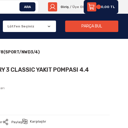
ARA
Giriş
/ Üye Ol
0,00 TL
PARÇA BUL
 V8(SPORT/NWD3/4)
Y 3 CLASSIC YAKIT POMPASI 4.4
arı
Karşılaştır
er
Paylaş