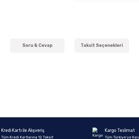
Soru & Cevap
Taksit Seçenekleri
onularda yetersiz gördüğünüz noktaları öneri formunu kullanarak tarafımıza 
Ürün hakkında henüz soru sorulmamış.
Bu ürüne ilk yorumu siz yapın!
Sitemize ilk yorumu siz yapın!
Deneyimini Paylaş
Yorum Yaz
Soru Sor
Kredi Kartı ile Alışveriş
Kargo Teslimat
Tüm Kredi Kartlarına 12 Taksit
Tüm Türkiye’ye Kar