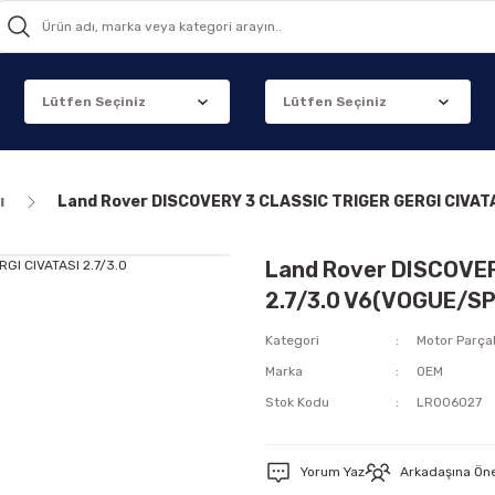
ı
Land Rover DISCOVERY 3 CLASSIC TRIGER GERGI CIVA
Land Rover DISCOVER
2.7/3.0 V6(VOGUE/S
Kategori
Motor Parçal
Marka
OEM
Stok Kodu
LR006027
Yorum Yaz
Arkadaşına Ön