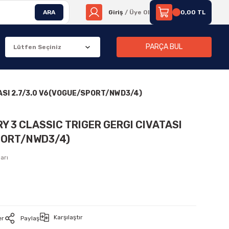
ARA
Giriş
/ Üye Ol
0,00 TL
PARÇA BUL
TASI 2.7/3.0 V6(VOGUE/SPORT/NWD3/4)
Y 3 CLASSIC TRIGER GERGI CIVATASI
PORT/NWD3/4)
arı
Karşılaştır
er
Paylaş