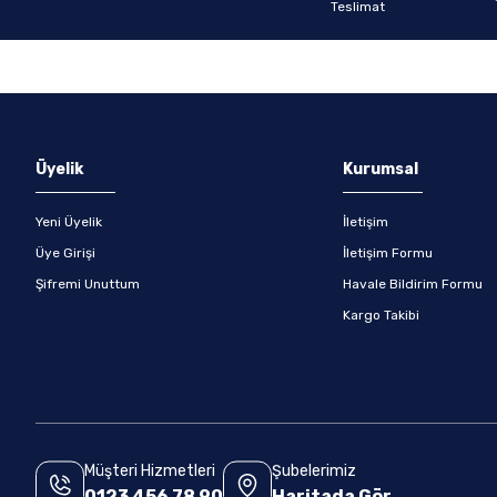
Gönder
Üyelik
Kurumsal
Yeni Üyelik
İletişim
Üye Girişi
İletişim Formu
Şifremi Unuttum
Havale Bildirim Formu
Kargo Takibi
Müşteri Hizmetleri
Şubelerimiz
0123 456 78 90
Haritada Gör