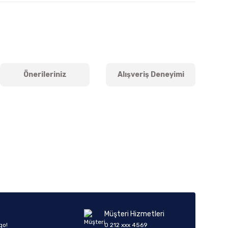
Önerileriniz
Alışveriş Deneyimi
iletebilirsiniz.
Müşteri Hizmetleri
go!
0 212 xxx 4569