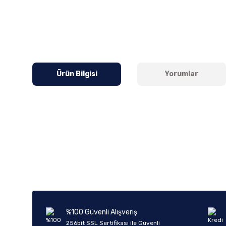
Ürün Bilgisi
Yorumlar
Bu ürünün fiyat bilgisi, resim, ürün açıklamalarında ve diğer k
Görüş ve önerileriniz için teşekkür ederiz.
Ürün resmi kalitesiz, bozuk veya görüntülenemiyor.
Ürün açıklamasında eksik bilgiler bulunuyor.
Ürün bilgilerinde hatalar bulunuyor.
%100 Güvenli Alışveriş
Ürün fiyatı diğer sitelerden daha pahalı.
256bit SSL Sertifikası ile Güvenli