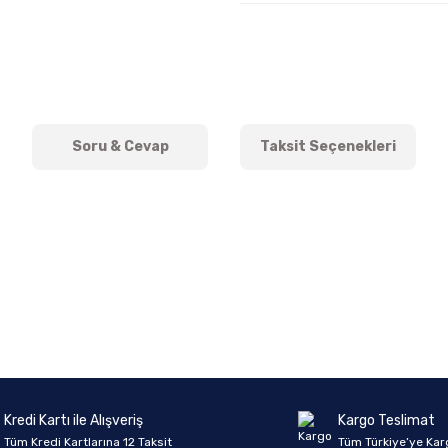
Soru & Cevap
Taksit Seçenekleri
onularda yetersiz gördüğünüz noktaları öneri formunu kullanarak tarafımıza 
Ürün hakkında henüz soru sorulmamış.
Bu ürüne ilk yorumu siz yapın!
Sitemize ilk yorumu siz yapın!
Deneyimini Paylaş
Yorum Yaz
Soru Sor
Kredi Kartı ile Alışveriş
Kargo Teslimat
Tüm Kredi Kartlarına 12 Taksit
Tüm Türkiye’ye Kar