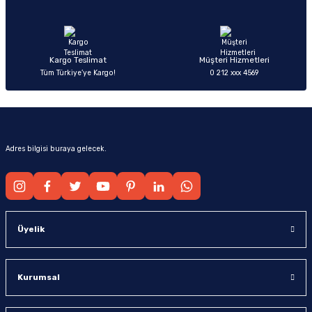
Ürün fiyatı diğer sitelerden daha pahalı.
Bu ürüne benzer farklı alternatifler olmalı.
Kargo Teslimat
Müşteri Hizmetleri
Tüm Türkiye’ye Kargo!
0 212 xxx 4569
Gönder
Adres bilgisi buraya gelecek.
Üyelik
Kurumsal