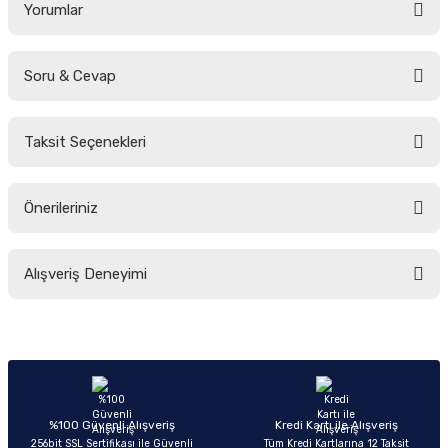
Yorumlar
Soru & Cevap
Bu ürüne ilk yorumu siz yapın!
Taksit Seçenekleri
Yorum Yaz
Ürün hakkında henüz soru sorulmamış.
Önerileriniz
Soru Sor
Bu ürünün fiyat bilgisi, resim, ürün açıklamalarında ve diğer konularda
Alışveriş Deneyimi
yetersiz gördüğünüz noktaları öneri formunu kullanarak tarafımıza
iletebilirsiniz.
Görüş ve önerileriniz için teşekkür ederiz.
Sitemize ilk yorumu siz yapın!
Ürün resmi kalitesiz, bozuk veya görüntülenemiyor.
Ürün açıklamasında eksik bilgiler bulunuyor.
Deneyimini Paylaş
Ürün bilgilerinde hatalar bulunuyor.
%100 Güvenli Alışveriş
Kredi Kartı ile Alışveriş
256bit SSL Sertifikası ile Güvenli
Tüm Kredi Kartlarına 12 Taksit