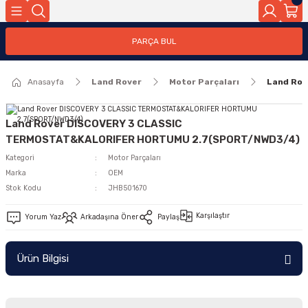
Geri Dön
PARÇA BUL
ar
Anasayfa
Land Rover
Motor Parçaları
Land Ro
nleri
Land Rover DISCOVERY 3 CLASSIC
TERMOSTAT&KALORIFER HORTUMU 2.7(SPORT/NWD3/4)
Kategori
Motor Parçaları
Marka
OEM
Stok Kodu
JHB501670
Karşılaştır
Yorum Yaz
Arkadaşına Öner
Paylaş
Ürün Bilgisi