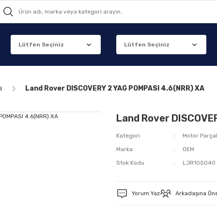
ı
Land Rover DISCOVERY 2 YAG POMPASI 4.6(NRR) XA
Land Rover DISCOVER
Kategori
Motor Parçal
Marka
OEM
Stok Kodu
LJR105040
Yorum Yaz
Arkadaşına Ön