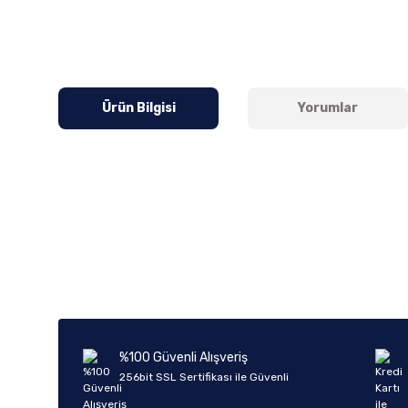
Ürün Bilgisi
Yorumlar
Bu ürünün fiyat bilgisi, resim, ürün açıklamalarında ve diğer k
Görüş ve önerileriniz için teşekkür ederiz.
Ürün resmi kalitesiz, bozuk veya görüntülenemiyor.
Ürün açıklamasında eksik bilgiler bulunuyor.
Ürün bilgilerinde hatalar bulunuyor.
%100 Güvenli Alışveriş
Ürün fiyatı diğer sitelerden daha pahalı.
256bit SSL Sertifikası ile Güvenli
Bu ürüne benzer farklı alternatifler olmalı.