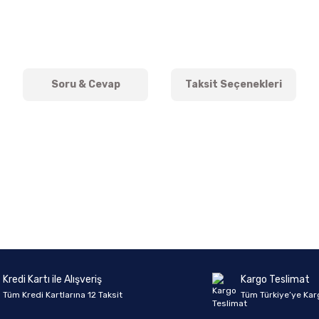
Soru & Cevap
Taksit Seçenekleri
onularda yetersiz gördüğünüz noktaları öneri formunu kullanarak tarafımıza 
Ürün hakkında henüz soru sorulmamış.
Bu ürüne ilk yorumu siz yapın!
Sitemize ilk yorumu siz yapın!
Deneyimini Paylaş
Yorum Yaz
Soru Sor
Kredi Kartı ile Alışveriş
Kargo Teslimat
Tüm Kredi Kartlarına 12 Taksit
Tüm Türkiye’ye Kar