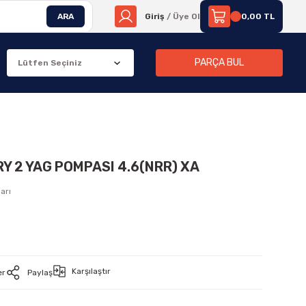
ARA
Giriş
/ Üye Ol
0,00 TL
PARÇA BUL
Y 2 YAG POMPASI 4.6(NRR) XA
arı
Karşılaştır
er
Paylaş