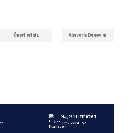
Önerileriniz
Alışveriş Deneyimi
iletebilirsiniz.
Müşteri Hizmetleri
go!
0 212 xxx 4569