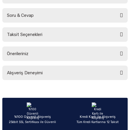
Soru & Cevap
Bu ürüne ilk yorumu siz yapın!
Taksit Seçenekleri
Yorum Yaz
Ürün hakkında henüz soru sorulmamış.
Önerileriniz
Soru Sor
Bu ürünün fiyat bilgisi, resim, ürün açıklamalarında ve diğer konularda
Alışveriş Deneyimi
yetersiz gördüğünüz noktaları öneri formunu kullanarak tarafımıza
iletebilirsiniz.
Görüş ve önerileriniz için teşekkür ederiz.
Sitemize ilk yorumu siz yapın!
Ürün resmi kalitesiz, bozuk veya görüntülenemiyor.
Ürün açıklamasında eksik bilgiler bulunuyor.
Deneyimini Paylaş
Ürün bilgilerinde hatalar bulunuyor.
%100 Güvenli Alışveriş
Kredi Kartı ile Alışveriş
256bit SSL Sertifikası ile Güvenli
Tüm Kredi Kartlarına 12 Taksit
Ürün fiyatı diğer sitelerden daha pahalı.