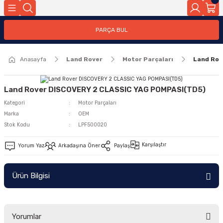
Geri Dön
PARÇA BUL
ar
Anasayfa
Land Rover
Motor Parçaları
Land Rov
nleri
Land Rover DISCOVERY 2 CLASSIC YAG POMPASI(TD5)
Kategori
Motor Parçaları
Marka
OEM
Stok Kodu
LPF500020
Karşılaştır
Yorum Yaz
Arkadaşına Öner
Paylaş
Ürün Bilgisi
Yorumlar