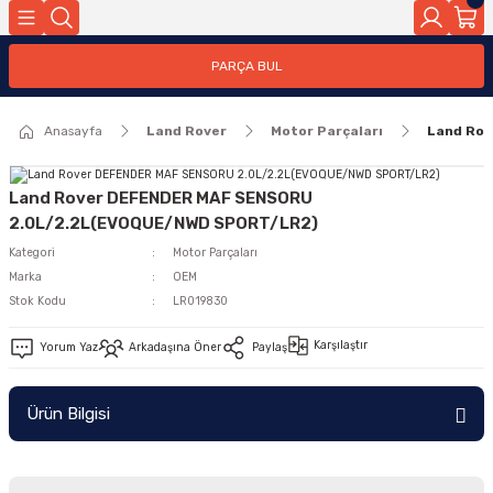
Geri Dön
PARÇA BUL
ar
Anasayfa
Land Rover
Motor Parçaları
Land Ro
nleri
Land Rover DEFENDER MAF SENSORU
2.0L/2.2L(EVOQUE/NWD SPORT/LR2)
Kategori
Motor Parçaları
Marka
OEM
Stok Kodu
LR019830
Karşılaştır
Yorum Yaz
Arkadaşına Öner
Paylaş
Ürün Bilgisi