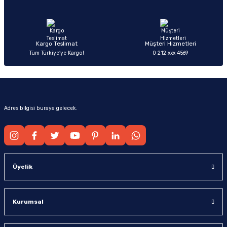
Ürün fiyatı diğer sitelerden daha pahalı.
Bu ürüne benzer farklı alternatifler olmalı.
Kargo Teslimat
Müşteri Hizmetleri
Tüm Türkiye’ye Kargo!
0 212 xxx 4569
Gönder
Adres bilgisi buraya gelecek.
Üyelik
Kurumsal