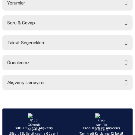
Yorumlar
Soru & Cevap
Bu ürüne ilk yorumu siz yapın!
Taksit Seçenekleri
Yorum Yaz
Ürün hakkında henüz soru sorulmamış.
Önerileriniz
Soru Sor
Bu ürünün fiyat bilgisi, resim, ürün açıklamalarında ve diğer konularda
Alışveriş Deneyimi
yetersiz gördüğünüz noktaları öneri formunu kullanarak tarafımıza
iletebilirsiniz.
Görüş ve önerileriniz için teşekkür ederiz.
Sitemize ilk yorumu siz yapın!
Ürün resmi kalitesiz, bozuk veya görüntülenemiyor.
Ürün açıklamasında eksik bilgiler bulunuyor.
Deneyimini Paylaş
Ürün bilgilerinde hatalar bulunuyor.
%100 Güvenli Alışveriş
Kredi Kartı ile Alışveriş
256bit SSL Sertifikası ile Güvenli
Tüm Kredi Kartlarına 12 Taksit