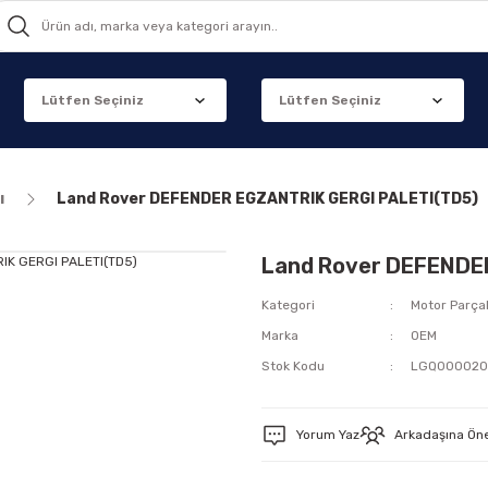
ı
Land Rover DEFENDER EGZANTRIK GERGI PALETI(TD5)
Land Rover DEFENDE
Kategori
Motor Parçal
Marka
OEM
Stok Kodu
LGQ00002
Yorum Yaz
Arkadaşına Ön