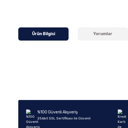
Ürün Bilgisi
Yorumlar
Bu ürünün fiyat bilgisi, resim, ürün açıklamalarında ve diğer k
Görüş ve önerileriniz için teşekkür ederiz.
Ürün resmi kalitesiz, bozuk veya görüntülenemiyor.
Ürün açıklamasında eksik bilgiler bulunuyor.
Ürün bilgilerinde hatalar bulunuyor.
%100 Güvenli Alışveriş
Ürün fiyatı diğer sitelerden daha pahalı.
256bit SSL Sertifikası ile Güvenli
Bu ürüne benzer farklı alternatifler olmalı.