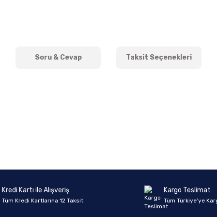
Soru & Cevap
Taksit Seçenekleri
onularda yetersiz gördüğünüz noktaları öneri formunu kullanarak tarafımıza 
Ürün hakkında henüz soru sorulmamış.
Bu ürüne ilk yorumu siz yapın!
Sitemize ilk yorumu siz yapın!
Deneyimini Paylaş
Yorum Yaz
Soru Sor
Kredi Kartı ile Alışveriş
Kargo Teslimat
Tüm Kredi Kartlarına 12 Taksit
Tüm Türkiye’ye Kar