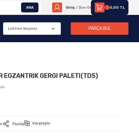
ARA
Giriş
/ Üye Ol
0,00 TL
PARÇA BUL
R EGZANTRIK GERGI PALETI(TD5)
arı
0
Karşılaştır
er
Paylaş