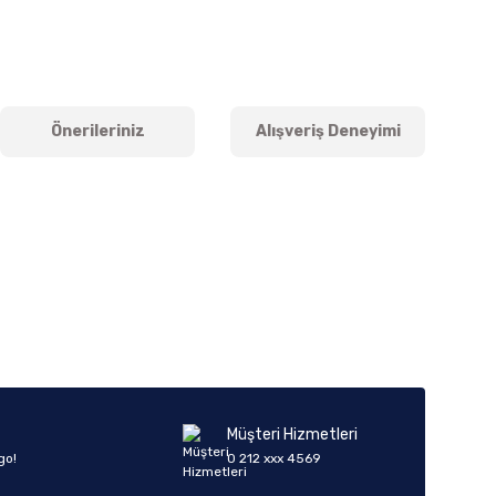
Önerileriniz
Alışveriş Deneyimi
iletebilirsiniz.
Müşteri Hizmetleri
go!
0 212 xxx 4569