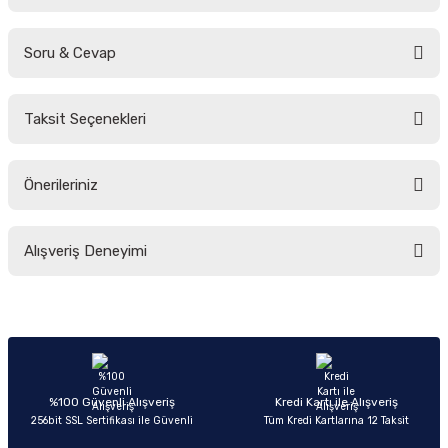
Soru & Cevap
Bu ürüne ilk yorumu siz yapın!
Taksit Seçenekleri
Yorum Yaz
Ürün hakkında henüz soru sorulmamış.
Önerileriniz
Soru Sor
Bu ürünün fiyat bilgisi, resim, ürün açıklamalarında ve diğer konularda
Alışveriş Deneyimi
yetersiz gördüğünüz noktaları öneri formunu kullanarak tarafımıza
iletebilirsiniz.
Görüş ve önerileriniz için teşekkür ederiz.
Sitemize ilk yorumu siz yapın!
Ürün resmi kalitesiz, bozuk veya görüntülenemiyor.
Ürün açıklamasında eksik bilgiler bulunuyor.
Deneyimini Paylaş
Ürün bilgilerinde hatalar bulunuyor.
%100 Güvenli Alışveriş
Kredi Kartı ile Alışveriş
256bit SSL Sertifikası ile Güvenli
Tüm Kredi Kartlarına 12 Taksit
Ürün fiyatı diğer sitelerden daha pahalı.