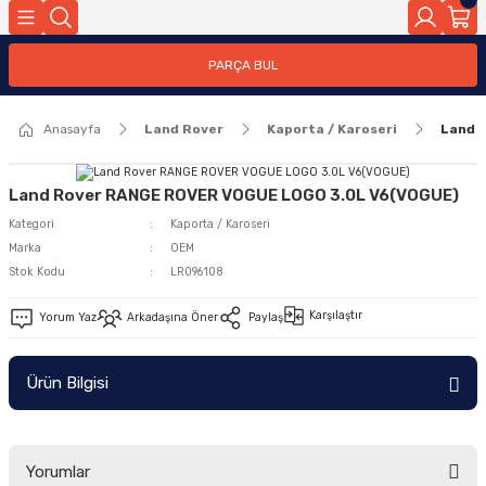
Geri Dön
PARÇA BUL
ar
Anasayfa
Land Rover
Kaporta / Karoseri
Land 
nleri
Land Rover RANGE ROVER VOGUE LOGO 3.0L V6(VOGUE)
Kategori
Kaporta / Karoseri
Marka
OEM
Stok Kodu
LR096108
Karşılaştır
Yorum Yaz
Arkadaşına Öner
Paylaş
Ürün Bilgisi
Yorumlar