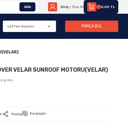
ARA
Giriş
/ Üye Ol
0,00 TL
PARÇA BUL
U(VELAR)
ROVER VELAR SUNROOF MOTORU(VELAR)
ma grubu
Karşılaştır
er
Paylaş