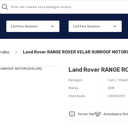
grubu
Land Rover RANGE ROVER VELAR SUNROOF MOTOR
Land Rover RANGE 
Kategori
Cam / Yıka
Marka
OEM
Stok Kodu
LR094010
Yorum Yaz
Arkadaşına Ön