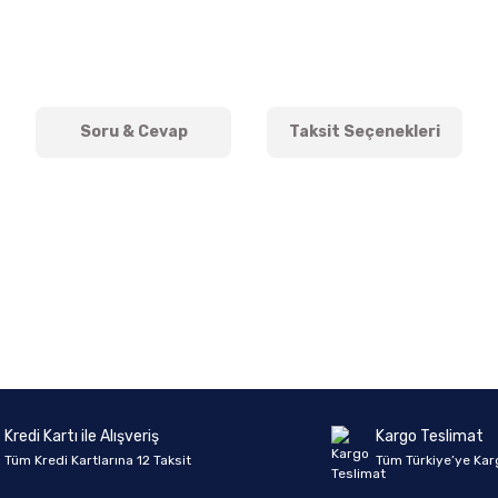
Soru & Cevap
Taksit Seçenekleri
onularda yetersiz gördüğünüz noktaları öneri formunu kullanarak tarafımıza 
Ürün hakkında henüz soru sorulmamış.
Bu ürüne ilk yorumu siz yapın!
Sitemize ilk yorumu siz yapın!
Deneyimini Paylaş
Yorum Yaz
Soru Sor
Kredi Kartı ile Alışveriş
Kargo Teslimat
Tüm Kredi Kartlarına 12 Taksit
Tüm Türkiye’ye Kar