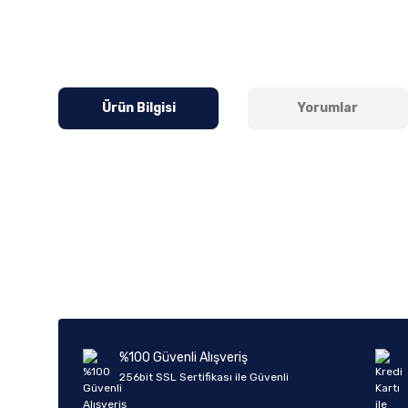
Ürün Bilgisi
Yorumlar
Bu ürünün fiyat bilgisi, resim, ürün açıklamalarında ve diğer k
Görüş ve önerileriniz için teşekkür ederiz.
Ürün resmi kalitesiz, bozuk veya görüntülenemiyor.
Ürün açıklamasında eksik bilgiler bulunuyor.
Ürün bilgilerinde hatalar bulunuyor.
%100 Güvenli Alışveriş
Ürün fiyatı diğer sitelerden daha pahalı.
256bit SSL Sertifikası ile Güvenli
Bu ürüne benzer farklı alternatifler olmalı.