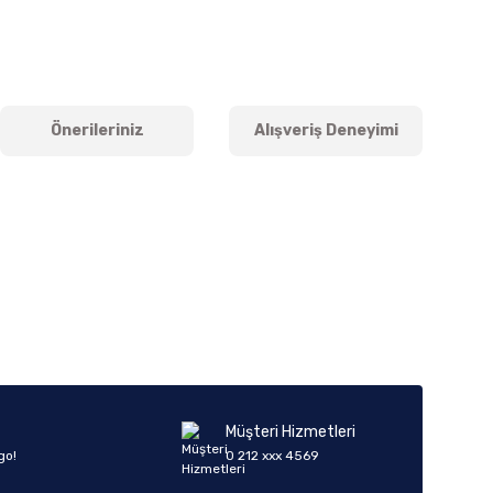
Önerileriniz
Alışveriş Deneyimi
iletebilirsiniz.
Müşteri Hizmetleri
go!
0 212 xxx 4569