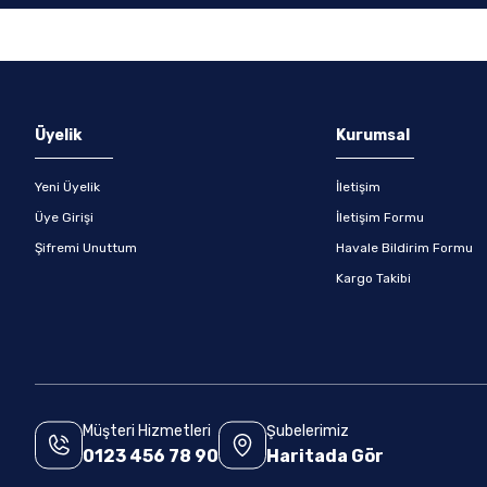
Gönder
Üyelik
Kurumsal
Yeni Üyelik
İletişim
Üye Girişi
İletişim Formu
Şifremi Unuttum
Havale Bildirim Formu
Kargo Takibi
Müşteri Hizmetleri
Şubelerimiz
0123 456 78 90
Haritada Gör