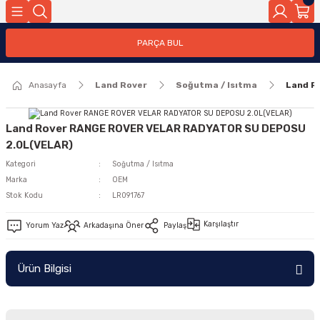
Geri Dön
PARÇA BUL
ar
Anasayfa
Land Rover
Soğutma / Isıtma
Land R
nleri
Land Rover RANGE ROVER VELAR RADYATOR SU DEPOSU
2.0L(VELAR)
Kategori
Soğutma / Isıtma
Marka
OEM
Stok Kodu
LR091767
Karşılaştır
Yorum Yaz
Arkadaşına Öner
Paylaş
Ürün Bilgisi