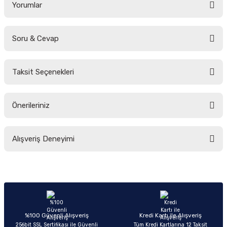
Yorumlar
Soru & Cevap
Bu ürüne ilk yorumu siz yapın!
Taksit Seçenekleri
Yorum Yaz
Ürün hakkında henüz soru sorulmamış.
Önerileriniz
Soru Sor
Bu ürünün fiyat bilgisi, resim, ürün açıklamalarında ve diğer konularda
Alışveriş Deneyimi
yetersiz gördüğünüz noktaları öneri formunu kullanarak tarafımıza
iletebilirsiniz.
Görüş ve önerileriniz için teşekkür ederiz.
Sitemize ilk yorumu siz yapın!
Ürün resmi kalitesiz, bozuk veya görüntülenemiyor.
Ürün açıklamasında eksik bilgiler bulunuyor.
Deneyimini Paylaş
Ürün bilgilerinde hatalar bulunuyor.
%100 Güvenli Alışveriş
Kredi Kartı ile Alışveriş
256bit SSL Sertifikası ile Güvenli
Tüm Kredi Kartlarına 12 Taksit