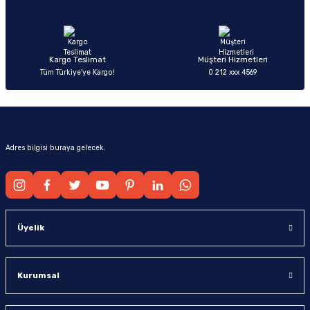
Ürün fiyatı diğer sitelerden daha pahalı.
Bu ürüne benzer farklı alternatifler olmalı.
Kargo Teslimat
Müşteri Hizmetleri
Tüm Türkiye’ye Kargo!
0 212 xxx 4569
Gönder
Adres bilgisi buraya gelecek.
Üyelik
Kurumsal