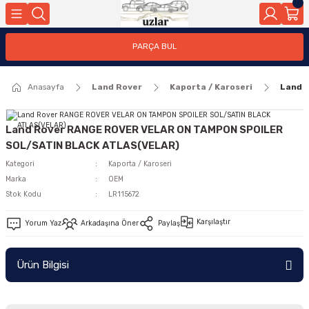
Geri Dön
PARÇA BUL
ar
Anasayfa
Land Rover
Kaporta / Karoseri
Land 
nleri
Land Rover RANGE ROVER VELAR ON TAMPON SPOILER
SOL/SATIN BLACK ATLAS(VELAR)
Kategori
Kaporta / Karoseri
Marka
OEM
Stok Kodu
LR115672
Karşılaştır
Yorum Yaz
Arkadaşına Öner
Paylaş
Ürün Bilgisi