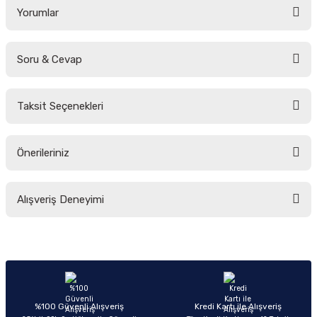
Yorumlar
Soru & Cevap
Bu ürüne ilk yorumu siz yapın!
Taksit Seçenekleri
Yorum Yaz
Ürün hakkında henüz soru sorulmamış.
Önerileriniz
Soru Sor
Bu ürünün fiyat bilgisi, resim, ürün açıklamalarında ve diğer konularda
Alışveriş Deneyimi
yetersiz gördüğünüz noktaları öneri formunu kullanarak tarafımıza
iletebilirsiniz.
Görüş ve önerileriniz için teşekkür ederiz.
Sitemize ilk yorumu siz yapın!
Ürün resmi kalitesiz, bozuk veya görüntülenemiyor.
Ürün açıklamasında eksik bilgiler bulunuyor.
Deneyimini Paylaş
Ürün bilgilerinde hatalar bulunuyor.
%100 Güvenli Alışveriş
Kredi Kartı ile Alışveriş