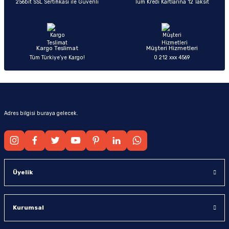
256bit SSL Sertifikası ile Güvenli
Tüm Kredi Kartlarına 12 Taksit
Ürün fiyatı diğer sitelerden daha pahalı.
Bu ürüne benzer farklı alternatifler olmalı.
Kargo Teslimat
Müşteri Hizmetleri
Tüm Türkiye’ye Kargo!
0 212 xxx 4569
Gönder
Adres bilgisi buraya gelecek.
Üyelik
Kurumsal