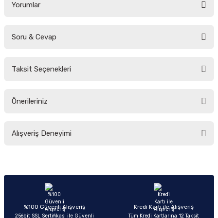
Yorumlar
Soru & Cevap
Bu ürüne ilk yorumu siz yapın!
Taksit Seçenekleri
Yorum Yaz
Ürün hakkında henüz soru sorulmamış.
Önerileriniz
Soru Sor
Bu ürünün fiyat bilgisi, resim, ürün açıklamalarında ve diğer konularda
Alışveriş Deneyimi
yetersiz gördüğünüz noktaları öneri formunu kullanarak tarafımıza
iletebilirsiniz.
Görüş ve önerileriniz için teşekkür ederiz.
Sitemize ilk yorumu siz yapın!
Ürün resmi kalitesiz, bozuk veya görüntülenemiyor.
Ürün açıklamasında eksik bilgiler bulunuyor.
Deneyimini Paylaş
Ürün bilgilerinde hatalar bulunuyor.
%100 Güvenli Alışveriş
Kredi Kartı ile Alışveriş
256bit SSL Sertifikası ile Güvenli
Tüm Kredi Kartlarına 12 Taksit