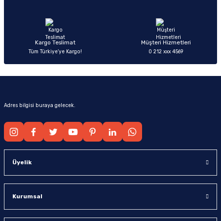
Ürün fiyatı diğer sitelerden daha pahalı.
Bu ürüne benzer farklı alternatifler olmalı.
Kargo Teslimat
Müşteri Hizmetleri
Tüm Türkiye’ye Kargo!
0 212 xxx 4569
Gönder
Adres bilgisi buraya gelecek.
Üyelik
Kurumsal