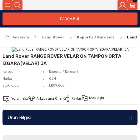
Geri Dön
PARÇA BUL
ar
Anasayfa
Land Rover
Kaporta / Karoseri
Land 
nleri
Land Rover RANGE ROVER VELAR ON TAMPON ORTA
IZGARA(VELAR) JA
Kategori
Kaporta / Karoseri
Marka
OEM
Stok Kodu
LR093533
Karşılaştır
Yorum Yaz
Arkadaşına Öner
Paylaş
Ürün Bilgisi