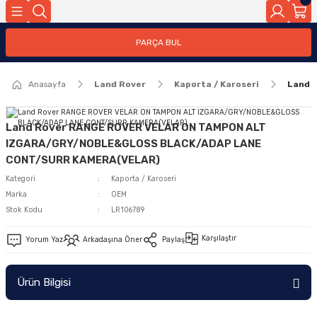
Geri Dön
PARÇA BUL
ar
Anasayfa
Land Rover
Kaporta / Karoseri
Land 
nleri
Land Rover RANGE ROVER VELAR ON TAMPON ALT
IZGARA/GRY/NOBLE&GLOSS BLACK/ADAP LANE
CONT/SURR KAMERA(VELAR)
Kategori
Kaporta / Karoseri
Marka
OEM
Stok Kodu
LR106789
Karşılaştır
Yorum Yaz
Arkadaşına Öner
Paylaş
Ürün Bilgisi