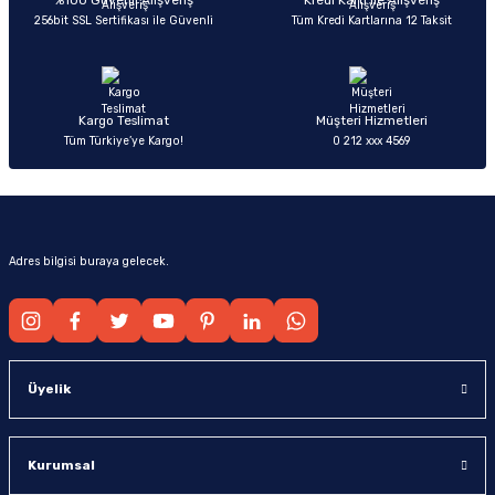
%100 Güvenli Alışveriş
Kredi Kartı ile Alışveriş
256bit SSL Sertifikası ile Güvenli
Tüm Kredi Kartlarına 12 Taksit
Ürün fiyatı diğer sitelerden daha pahalı.
Bu ürüne benzer farklı alternatifler olmalı.
Kargo Teslimat
Müşteri Hizmetleri
Tüm Türkiye’ye Kargo!
0 212 xxx 4569
Gönder
Adres bilgisi buraya gelecek.
Üyelik
Kurumsal