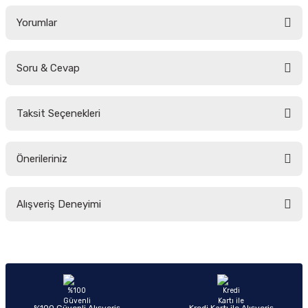
Yorumlar
Soru & Cevap
Bu ürüne ilk yorumu siz yapın!
Taksit Seçenekleri
Yorum Yaz
Ürün hakkında henüz soru sorulmamış.
Önerileriniz
Soru Sor
Bu ürünün fiyat bilgisi, resim, ürün açıklamalarında ve diğer konularda
Alışveriş Deneyimi
yetersiz gördüğünüz noktaları öneri formunu kullanarak tarafımıza
iletebilirsiniz.
Görüş ve önerileriniz için teşekkür ederiz.
Sitemize ilk yorumu siz yapın!
Ürün resmi kalitesiz, bozuk veya görüntülenemiyor.
Ürün açıklamasında eksik bilgiler bulunuyor.
Deneyimini Paylaş
Ürün bilgilerinde hatalar bulunuyor.