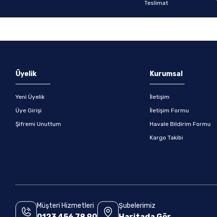
Gönder
Üyelik
Kurumsal
Yeni Üyelik
İletişim
Üye Girişi
İletişim Formu
Şifremi Unuttum
Havale Bildirim Formu
Kargo Takibi
Müşteri Hizmetleri
Şubelerimiz
0123 456 78 90
Haritada Gör