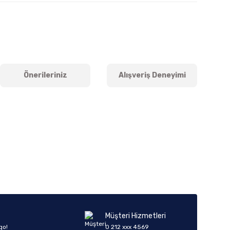
Önerileriniz
Alışveriş Deneyimi
iletebilirsiniz.
Müşteri Hizmetleri
go!
0 212 xxx 4569