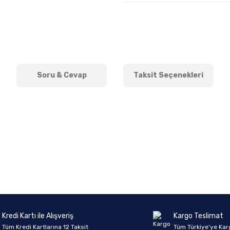
Soru & Cevap
Taksit Seçenekleri
onularda yetersiz gördüğünüz noktaları öneri formunu kullanarak tarafımıza 
Ürün hakkında henüz soru sorulmamış.
Bu ürüne ilk yorumu siz yapın!
Sitemize ilk yorumu siz yapın!
Deneyimini Paylaş
Yorum Yaz
Soru Sor
Kredi Kartı ile Alışveriş
Kargo Teslimat
Tüm Kredi Kartlarına 12 Taksit
Tüm Türkiye’ye Kar