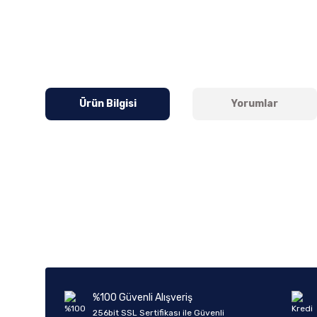
Ürün Bilgisi
Yorumlar
Bu ürünün fiyat bilgisi, resim, ürün açıklamalarında ve diğer k
Görüş ve önerileriniz için teşekkür ederiz.
Ürün resmi kalitesiz, bozuk veya görüntülenemiyor.
Ürün açıklamasında eksik bilgiler bulunuyor.
Ürün bilgilerinde hatalar bulunuyor.
%100 Güvenli Alışveriş
Ürün fiyatı diğer sitelerden daha pahalı.
256bit SSL Sertifikası ile Güvenli