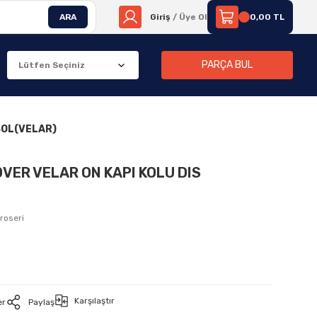
ARA
Giriş
/ Üye Ol
0,00 TL
PARÇA BUL
SOL(VELAR)
VER VELAR ON KAPI KOLU DIS
roseri
Karşılaştır
er
Paylaş