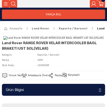
Geri Dön
PARÇA BUL
ar
Anasayfa
Land Rover
Kaporta / Karoseri
Land 
nleri
Land Rover RANGE ROVER VELAR INTERCOOLER BAGL
BRAKETI UST SOL(VELAR)
Kategori
Kaporta / Karoseri
Marka
OEM
Stok Kodu
LR092459
Karşılaştır
Yorum Yaz
Arkadaşına Öner
Paylaş
Ürün Bilgisi