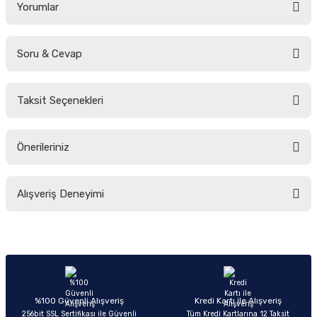
Yorumlar
Soru & Cevap
Bu ürüne ilk yorumu siz yapın!
Taksit Seçenekleri
Yorum Yaz
Ürün hakkında henüz soru sorulmamış.
Önerileriniz
Soru Sor
Bu ürünün fiyat bilgisi, resim, ürün açıklamalarında ve diğer konularda
Alışveriş Deneyimi
yetersiz gördüğünüz noktaları öneri formunu kullanarak tarafımıza
iletebilirsiniz.
Görüş ve önerileriniz için teşekkür ederiz.
Sitemize ilk yorumu siz yapın!
Ürün resmi kalitesiz, bozuk veya görüntülenemiyor.
Ürün açıklamasında eksik bilgiler bulunuyor.
Deneyimini Paylaş
Ürün bilgilerinde hatalar bulunuyor.
%100 Güvenli Alışveriş
Kredi Kartı ile Alışveriş
256bit SSL Sertifikası ile Güvenli
Tüm Kredi Kartlarına 12 Taksit