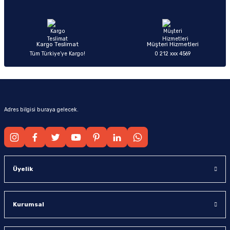
Ürün fiyatı diğer sitelerden daha pahalı.
Bu ürüne benzer farklı alternatifler olmalı.
Kargo Teslimat
Müşteri Hizmetleri
Tüm Türkiye’ye Kargo!
0 212 xxx 4569
Gönder
Adres bilgisi buraya gelecek.
Üyelik
Kurumsal