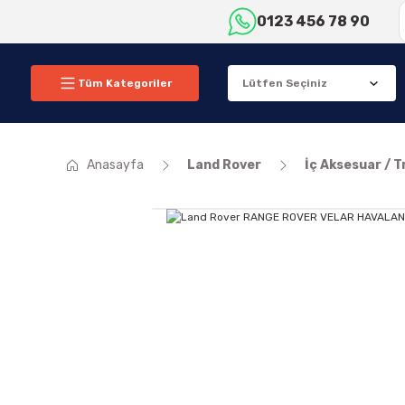
0123 456 78 90
Tüm Kategoriler
Anasayfa
Land Rover
İç Aksesuar / T