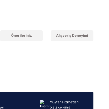
Önerileriniz
Alışveriş Deneyimi
iletebilirsiniz.
Müşteri Hizmetleri
go!
0 212 xxx 4569