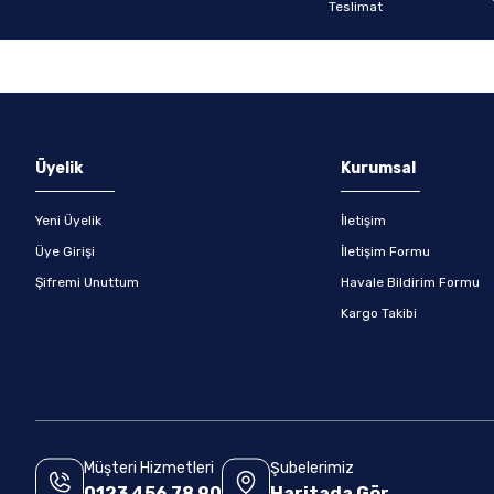
Gönder
Üyelik
Kurumsal
Yeni Üyelik
İletişim
Üye Girişi
İletişim Formu
Şifremi Unuttum
Havale Bildirim Formu
Kargo Takibi
Müşteri Hizmetleri
Şubelerimiz
0123 456 78 90
Haritada Gör