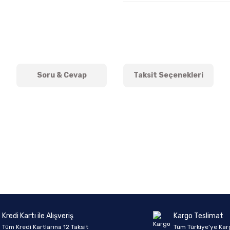
Soru & Cevap
Taksit Seçenekleri
onularda yetersiz gördüğünüz noktaları öneri formunu kullanarak tarafımıza 
Ürün hakkında henüz soru sorulmamış.
Bu ürüne ilk yorumu siz yapın!
Sitemize ilk yorumu siz yapın!
Deneyimini Paylaş
Yorum Yaz
Soru Sor
Kredi Kartı ile Alışveriş
Kargo Teslimat
Tüm Kredi Kartlarına 12 Taksit
Tüm Türkiye’ye Kar