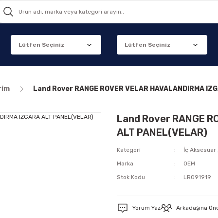
rim
Land Rover RANGE ROVER VELAR HAVALANDIRMA IZ
Land Rover RANGE 
ALT PANEL(VELAR)
Kategori
İç Aksesuar 
Marka
OEM
Stok Kodu
LR091919
Yorum Yaz
Arkadaşına Ön