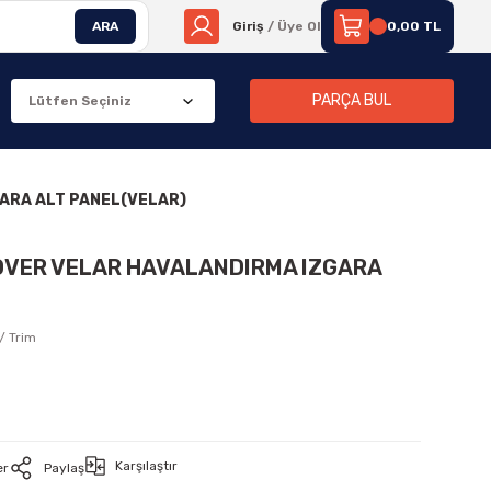
ARA
Giriş
/ Üye Ol
0,00 TL
PARÇA BUL
GARA ALT PANEL(VELAR)
ROVER VELAR HAVALANDIRMA IZGARA
/ Trim
Karşılaştır
er
Paylaş