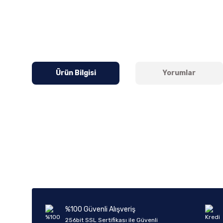
Ürün Bilgisi
Yorumlar
Bu ürünün fiyat bilgisi, resim, ürün açıklamalarında ve diğer k
Görüş ve önerileriniz için teşekkür ederiz.
Ürün resmi kalitesiz, bozuk veya görüntülenemiyor.
Ürün açıklamasında eksik bilgiler bulunuyor.
Ürün bilgilerinde hatalar bulunuyor.
%100 Güvenli Alışveriş
Ürün fiyatı diğer sitelerden daha pahalı.
256bit SSL Sertifikası ile Güvenli