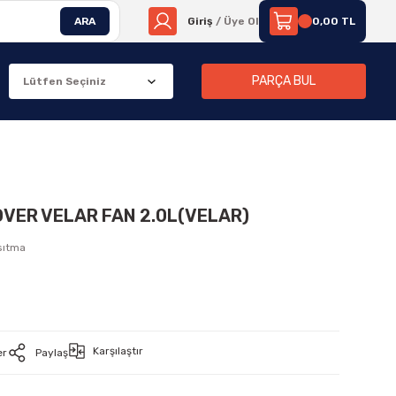
ARA
Giriş
/ Üye Ol
0,00 TL
PARÇA BUL
OVER VELAR FAN 2.0L(VELAR)
sıtma
Karşılaştır
er
Paylaş