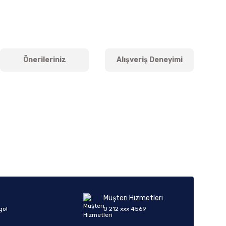
Önerileriniz
Alışveriş Deneyimi
iletebilirsiniz.
Müşteri Hizmetleri
go!
0 212 xxx 4569