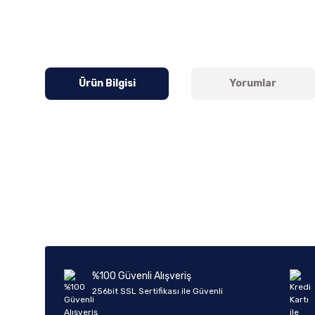
Ürün Bilgisi
Yorumlar
Bu ürünün fiyat bilgisi, resim, ürün açıklamalarında ve diğer k
Görüş ve önerileriniz için teşekkür ederiz.
Ürün resmi kalitesiz, bozuk veya görüntülenemiyor.
Ürün açıklamasında eksik bilgiler bulunuyor.
Ürün bilgilerinde hatalar bulunuyor.
%100 Güvenli Alışveriş
Ürün fiyatı diğer sitelerden daha pahalı.
256bit SSL Sertifikası ile Güvenli
Bu ürüne benzer farklı alternatifler olmalı.