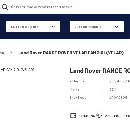
ma
Land Rover RANGE ROVER VELAR FAN 2.0L(VELAR)
Land Rover RANGE R
Kategori
Soğutma / I
Marka
OEM
Stok Kodu
LR092805
Yorum Yaz
Arkadaşına Ön