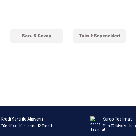
Soru & Cevap
Taksit Seçenekleri
onularda yetersiz gördüğünüz noktaları öneri formunu kullanarak tarafımıza 
Ürün hakkında henüz soru sorulmamış.
Bu ürüne ilk yorumu siz yapın!
Sitemize ilk yorumu siz yapın!
Deneyimini Paylaş
Yorum Yaz
Soru Sor
Kredi Kartı ile Alışveriş
Kargo Teslimat
Tüm Kredi Kartlarına 12 Taksit
Tüm Türkiye’ye Kar