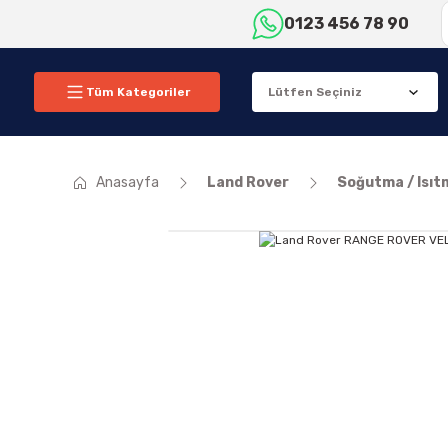
0123 456 78 90
Tüm Kategoriler
Anasayfa
Land Rover
Soğutma / Isıt