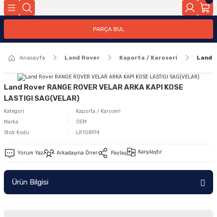
Geri Dön
PARÇA BUL
ar
Anasayfa
Land Rover
Kaporta / Karoseri
Land 
nleri
Land Rover RANGE ROVER VELAR ARKA KAPI KOSE
LASTIGI SAG(VELAR)
Kategori
Kaporta / Karoseri
Marka
OEM
Stok Kodu
LR108974
Karşılaştır
Yorum Yaz
Arkadaşına Öner
Paylaş
Ürün Bilgisi