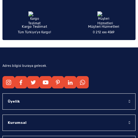
Ürün fiyatı diğer sitelerden daha pahalı.
Bu ürüne benzer farklı alternatifler olmalı.
Kargo Teslimat
Müşteri Hizmetleri
Tüm Türkiye’ye Kargo!
0 212 xxx 4569
Gönder
Adres bilgisi buraya gelecek.
Üyelik
Kurumsal