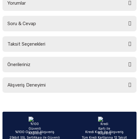
Yorumlar
Soru & Cevap
Bu ürüne ilk yorumu siz yapın!
Taksit Seçenekleri
Yorum Yaz
Ürün hakkında henüz soru sorulmamış.
Önerileriniz
Soru Sor
Bu ürünün fiyat bilgisi, resim, ürün açıklamalarında ve diğer konularda
Alışveriş Deneyimi
yetersiz gördüğünüz noktaları öneri formunu kullanarak tarafımıza
iletebilirsiniz.
Görüş ve önerileriniz için teşekkür ederiz.
Sitemize ilk yorumu siz yapın!
Ürün resmi kalitesiz, bozuk veya görüntülenemiyor.
Ürün açıklamasında eksik bilgiler bulunuyor.
Deneyimini Paylaş
Ürün bilgilerinde hatalar bulunuyor.
%100 Güvenli Alışveriş
Kredi Kartı ile Alışveriş
256bit SSL Sertifikası ile Güvenli
Tüm Kredi Kartlarına 12 Taksit