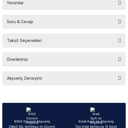
Yorumlar
Soru & Cevap
Bu ürüne ilk yorumu siz yapın!
Taksit Seçenekleri
Yorum Yaz
Ürün hakkında henüz soru sorulmamış.
Önerileriniz
Soru Sor
Bu ürünün fiyat bilgisi, resim, ürün açıklamalarında ve diğer konularda
Alışveriş Deneyimi
yetersiz gördüğünüz noktaları öneri formunu kullanarak tarafımıza
iletebilirsiniz.
Görüş ve önerileriniz için teşekkür ederiz.
Sitemize ilk yorumu siz yapın!
Ürün resmi kalitesiz, bozuk veya görüntülenemiyor.
Ürün açıklamasında eksik bilgiler bulunuyor.
Deneyimini Paylaş
Ürün bilgilerinde hatalar bulunuyor.
%100 Güvenli Alışveriş
Kredi Kartı ile Alışveriş
256bit SSL Sertifikası ile Güvenli
Tüm Kredi Kartlarına 12 Taksit