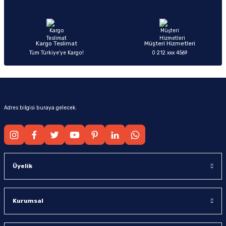
Ürün fiyatı diğer sitelerden daha pahalı.
Bu ürüne benzer farklı alternatifler olmalı.
Kargo Teslimat
Müşteri Hizmetleri
Tüm Türkiye’ye Kargo!
0 212 xxx 4569
Gönder
Adres bilgisi buraya gelecek.
Üyelik
Kurumsal