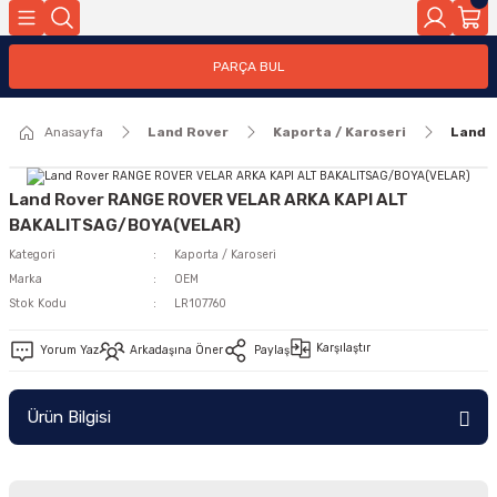
Geri Dön
PARÇA BUL
ar
Anasayfa
Land Rover
Kaporta / Karoseri
Land 
nleri
Land Rover RANGE ROVER VELAR ARKA KAPI ALT
BAKALITSAG/BOYA(VELAR)
Kategori
Kaporta / Karoseri
Marka
OEM
Stok Kodu
LR107760
Karşılaştır
Yorum Yaz
Arkadaşına Öner
Paylaş
Ürün Bilgisi