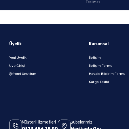
Gönder
Üyelik
Kurumsal
Yeni Üyelik
İletişim
Üye Girişi
İletişim Formu
Şifremi Unuttum
Havale Bildirim Formu
Kargo Takibi
Müşteri Hizmetleri
Şubelerimiz
0123 456 78 90
Haritada Gör