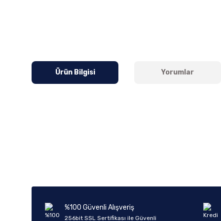
Ürün Bilgisi
Yorumlar
Bu ürünün fiyat bilgisi, resim, ürün açıklamalarında ve diğer k
Görüş ve önerileriniz için teşekkür ederiz.
Ürün resmi kalitesiz, bozuk veya görüntülenemiyor.
Ürün açıklamasında eksik bilgiler bulunuyor.
Ürün bilgilerinde hatalar bulunuyor.
%100 Güvenli Alışveriş
Ürün fiyatı diğer sitelerden daha pahalı.
256bit SSL Sertifikası ile Güvenli