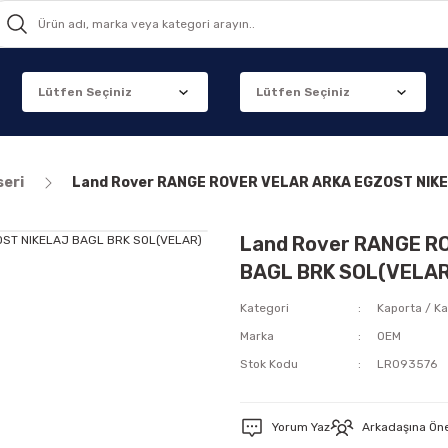
seri
Land Rover RANGE ROVER VELAR ARKA EGZOST NIK
Land Rover RANGE R
BAGL BRK SOL(VELAR
Kategori
Kaporta / Ka
Marka
OEM
Stok Kodu
LR093576
Yorum Yaz
Arkadaşına Ön