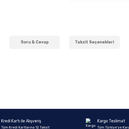
Soru & Cevap
Taksit Seçenekleri
onularda yetersiz gördüğünüz noktaları öneri formunu kullanarak tarafımıza 
Ürün hakkında henüz soru sorulmamış.
Bu ürüne ilk yorumu siz yapın!
Sitemize ilk yorumu siz yapın!
Deneyimini Paylaş
Yorum Yaz
Soru Sor
Kredi Kartı ile Alışveriş
Kargo Teslimat
Tüm Kredi Kartlarına 12 Taksit
Tüm Türkiye’ye Kar