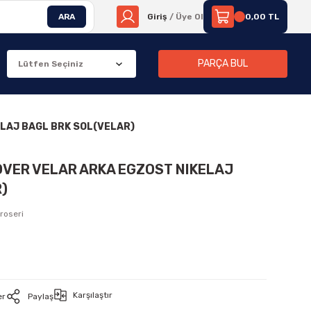
ARA
Giriş
/ Üye Ol
0,00 TL
PARÇA BUL
ELAJ BAGL BRK SOL(VELAR)
OVER VELAR ARKA EGZOST NIKELAJ
)
roseri
Karşılaştır
er
Paylaş