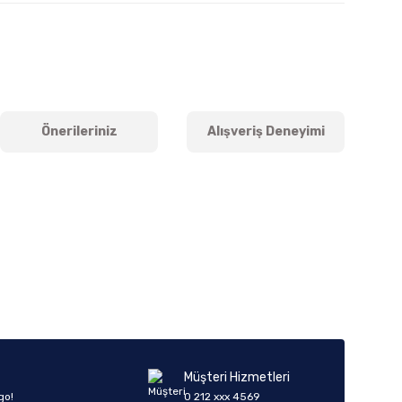
Önerileriniz
Alışveriş Deneyimi
iletebilirsiniz.
Müşteri Hizmetleri
go!
0 212 xxx 4569